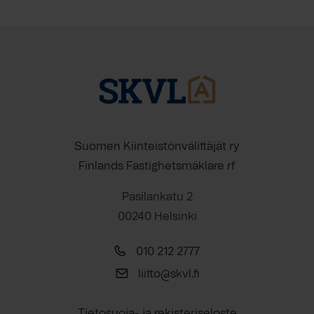
Suomen Kiinteistönvälittäjät ry
Finlands Fastighetsmäklare rf
Pasilankatu 2
00240 Helsinki
010 212 2777
liitto@skvl.fi
Tietosuoja- ja rekisteriseloste