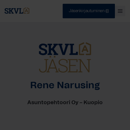
Jäsenkirjautuminen
Ava
val
Skip
Sulje
to
content
HAE
Rene Narusing
Asuntopehtoori Oy – Kuopio