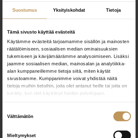
rene.narusing@asuntopehtoori.fi
Suostumus
Yksityiskohdat
Tietoja
Tämä sivusto käyttää evästeitä
Käytämme evästeitä tarjoamamme sisällön ja mainosten
"
*
" näyttää pakolliset kentät
räätälöimiseen, sosiaalisen median ominaisuuksien
tukemiseen ja kävijämäärämme analysoimiseen. Lisäksi
jaamme sosiaalisen median, mainosalan ja analytiikka-
alan kumppaneillemme tietoja siitä, miten käytät
Aihe
sivustoamme. Kumppanimme voivat yhdistää näitä
tietoja muihin tietoihin, joita olet antanut heille tai joita on
kerätty, kun olet käyttänyt heidän palvelujaan.
Nimi
*
Suostumuksen
Välttämätön
valinta
Sähköposti
*
Mieltymykset