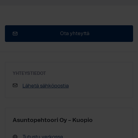
Ota yhteyttä
YHTEYSTIEDOT
Lähetä sähköpostia
Asuntopehtoori Oy – Kuopio
Tutustu verkossa