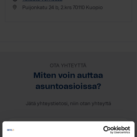
Puijonkatu 24 b, 2.krs 70110 Kuopio
OTA YHTEYTTÄ
Miten voin auttaa
asuntoasioissa?
Jätä yhteystietosi, niin otan yhteyttä
Rene Narusing