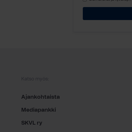
Katso myös:
Ajankohtaista
Mediapankki
SKVL ry