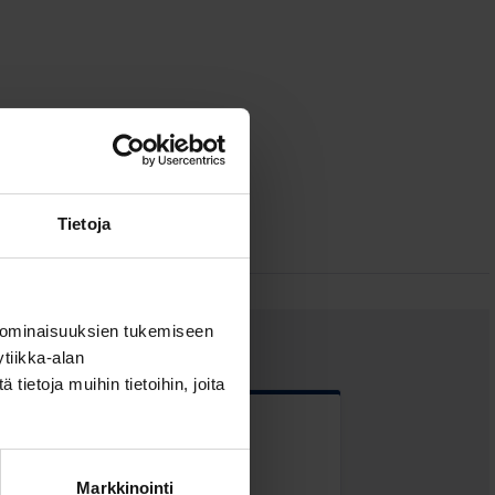
Tietoja
 ominaisuuksien tukemiseen
tiikka-alan
ietoja muihin tietoihin, joita
 kentät
Markkinointi