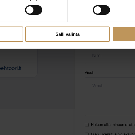
ssa?
Aihe
hteyttä
Salli valinta
Nimi
*
htoori.fi
Viesti
Haluan että minuun oteta
Olen lukenut ja hyväksyn