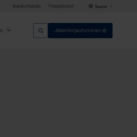
Suomi
Ajankohtaista
Yhteystiedot
en
Jäsenkirjautuminen
Sulje