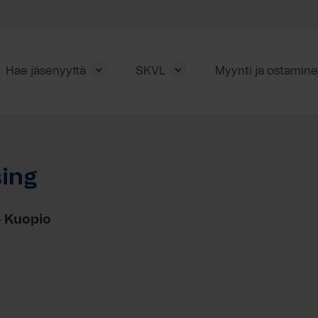
Hae jäsenyyttä
SKVL
Myynti ja ostamin
ing
– Kuopio