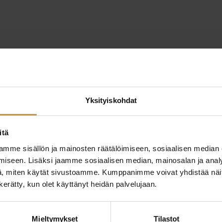
Yksityiskohdat
itä
mme sisällön ja mainosten räätälöimiseen, sosiaalisen median
iseen. Lisäksi jaamme sosiaalisen median, mainosalan ja analy
, miten käytät sivustoamme. Kumppanimme voivat yhdistää näitä t
n kerätty, kun olet käyttänyt heidän palvelujaan.
ttaa
"
*
" näyttää pakolliset
Mieltymykset
Tilastot