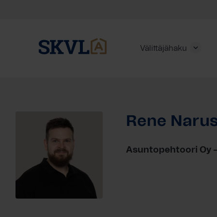
Välittäjähaku
Skip
to
content
Rene Narus
HAE
Asuntopehtoori Oy 