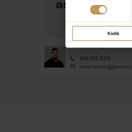
asuntoasioi
Jätä yhteystietosi, niin otan y
Kiellä
Rene Narusing
044 902 2025
rene.narusing@asuntope