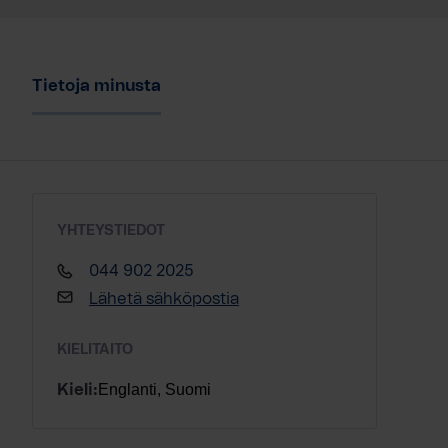
Tietoja minusta
YHTEYSTIEDOT
044 902 2025
Lähetä sähköpostia
KIELITAITO
Englanti, Suomi
Kieli: