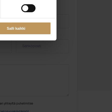
Salli kaikki
Sähköposti
*
an yhteyttä puhelimitse
tietosuojakäytännöt