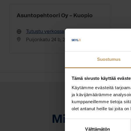
Asuntopehtoori Oy – Kuopio
Tutustu verkossa
Puijonkatu 24 b, 2.krs 70110 Kuopio
Suostumus
Tämä sivusto käyttää eväste
Käytämme evästeitä tarjoama
ja kävijämäärämme analysoim
kumppaneillemme tietoja siitä
OTA YHTEYTTÄ
olet antanut heille tai joita o
Miten voin au
Suostumuksen
Välttämätön
valinta