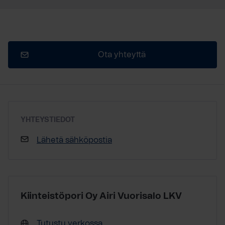
Ota yhteyttä
YHTEYSTIEDOT
Lähetä sähköpostia
Kiinteistöpori Oy Airi Vuorisalo LKV
Tutustu verkossa