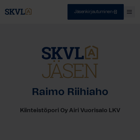
Jäsenkirjautuminen
Ava
val
Skip
Sulje
to
content
HAE
Raimo Riihiaho
Kiinteistöpori Oy Airi Vuorisalo LKV