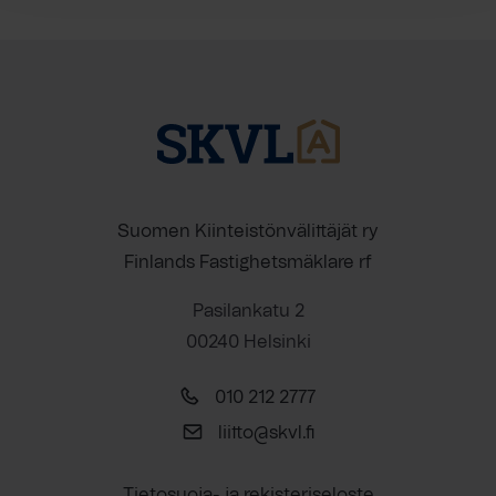
Suomen Kiinteistönvälittäjät ry
Finlands Fastighetsmäklare rf
Pasilankatu 2
00240 Helsinki
010 212 2777
liitto@skvl.fi
Tietosuoja- ja rekisteriseloste