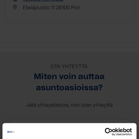
Eteläpuisto 11 28100 Pori
OTA YHTEYTTÄ
Miten voin auttaa
asuntoasioissa?
Jätä yhteystietosi, niin otan yhteyttä
Raimo Riihiaho