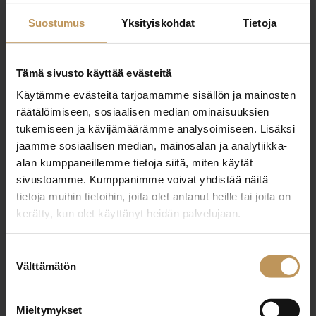
raimo.riihiaho@kiinteistopori.fi
Suostumus
Yksityiskohdat
Tietoja
Tämä sivusto käyttää evästeitä
Käytämme evästeitä tarjoamamme sisällön ja mainosten
"
*
" näyttää pakolliset kentät
räätälöimiseen, sosiaalisen median ominaisuuksien
tukemiseen ja kävijämäärämme analysoimiseen. Lisäksi
jaamme sosiaalisen median, mainosalan ja analytiikka-
alan kumppaneillemme tietoja siitä, miten käytät
Aihe
sivustoamme. Kumppanimme voivat yhdistää näitä
tietoja muihin tietoihin, joita olet antanut heille tai joita on
kerätty, kun olet käyttänyt heidän palvelujaan.
Nimi
*
Suostumuksen
Välttämätön
valinta
Sähköposti
*
Mieltymykset