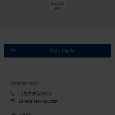
Ota yhteyttä
YHTEYSTIEDOT
+358505848901
Lähetä sähköpostia
KIELITAITO