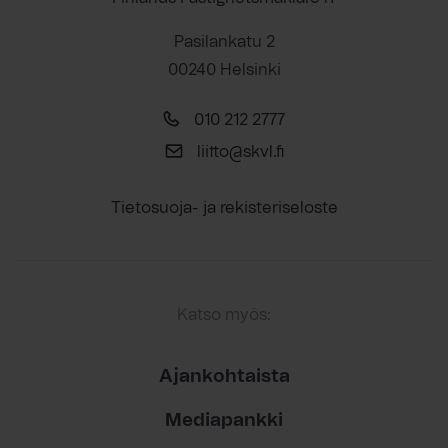
Pasilankatu 2
00240 Helsinki
010 212 2777
liitto@skvl.fi
Tietosuoja- ja rekisteriseloste
Katso myös:
Ajankohtaista
Mediapankki