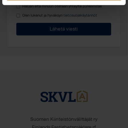
Haluan että minuun otetaan yhteyttä puhelimitse
Olen lukenut ja hyväksyn
tietosuojakäytännöt
Suomen Kiinteistönvälittäjät ry
Finlands Fastighetsmäklare rf