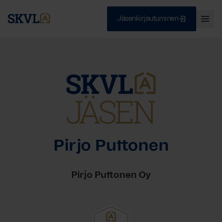
Jäsenkirjautuminen
Ava
val
Skip
Sulje
to
content
HAE
Pirjo Puttonen
Pirjo Puttonen Oy