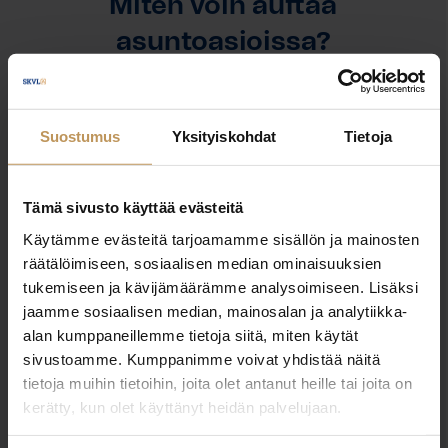
Miten voin auttaa
asuntoasioissa?
Jätä yhteystietosi, niin otan yhteyttä
Suostumus
Yksityiskohdat
Tietoja
Pirjo Puttonen
Tämä sivusto käyttää evästeitä
+358505848901
Käytämme evästeitä tarjoamamme sisällön ja mainosten
pirjo.puttonen@asuntokeskuslkv.fi
räätälöimiseen, sosiaalisen median ominaisuuksien
tukemiseen ja kävijämäärämme analysoimiseen. Lisäksi
jaamme sosiaalisen median, mainosalan ja analytiikka-
alan kumppaneillemme tietoja siitä, miten käytät
sivustoamme. Kumppanimme voivat yhdistää näitä
"
*
" näyttää pakolliset kentät
tietoja muihin tietoihin, joita olet antanut heille tai joita on
kerätty, kun olet käyttänyt heidän palvelujaan.
Aihe