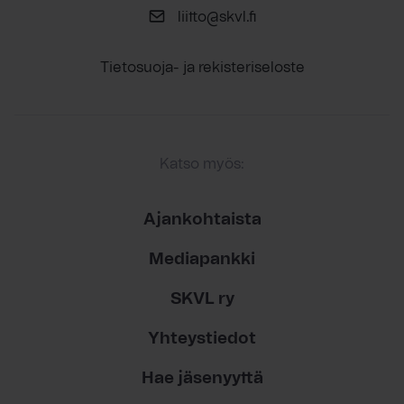
liitto@skvl.fi
Tietosuoja- ja rekisteriseloste
Katso myös:
Ajankohtaista
Mediapankki
SKVL ry
Yhteystiedot
Hae jäsenyyttä