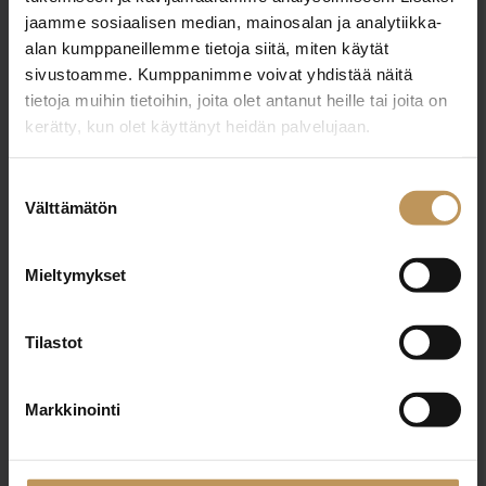
jaamme sosiaalisen median, mainosalan ja analytiikka-
Pirjo Pörhö-Liikamaa
alan kumppaneillemme tietoja siitä, miten käytät
sivustoamme. Kumppanimme voivat yhdistää näitä
+358405703335
tietoja muihin tietoihin, joita olet antanut heille tai joita on
pirjo@westhouse.fi
kerätty, kun olet käyttänyt heidän palvelujaan.
Suostumuksen
Välttämätön
valinta
"
*
" näyttää pakolliset kentät
Mieltymykset
Aihe
Tilastot
Markkinointi
Nimi
*