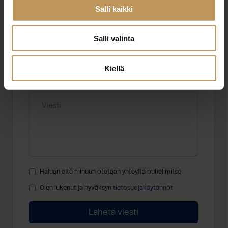
Salli kaikki
Sähköposti
*
Salli valinta
Kiellä
Viesti
Haluan että minuun otetaan yhteyttä puhelimitse
Olen lukenut ja hyväksyn
tietosuojakäytännöt