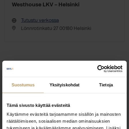
Westhouse LKV – Helsinki
Tutustu verkossa
Lönnrotinkatu 27 00180 Helsinki
OTA YHTEYTTÄ
Suostumus
Yksityiskohdat
Tietoja
Miten voin auttaa
asuntoasioissa?
Tämä sivusto käyttää evästeitä
Käytämme evästeitä tarjoamamme sisällön ja mainosten
Jätä yhteystietosi, niin otan yhteyttä
räätälöimiseen, sosiaalisen median ominaisuuksien
tukemiseen ja kävijämäärämme analysoimiseen. Lisäksi