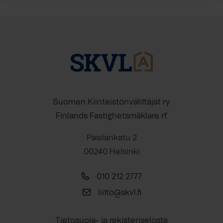
Suomen Kiinteistönvälittäjät ry
Finlands Fastighetsmäklare rf
Pasilankatu 2
00240 Helsinki
010 212 2777
liitto@skvl.fi
Tietosuoja- ja rekisteriseloste