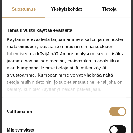
Suostumus
Yksityiskohdat
Tietoja
Tämä sivusto käyttää evästeitä
Käytämme evästeitä tarjoamamme sisällön ja mainosten
"
*
" näyttää pakolliset kentät
räätälöimiseen, sosiaalisen median ominaisuuksien
tukemiseen ja kävijämäärämme analysoimiseen. Lisäksi
jaamme sosiaalisen median, mainosalan ja analytiikka-
alan kumppaneillemme tietoja siitä, miten käytät
Aihe
sivustoamme. Kumppanimme voivat yhdistää näitä
tietoja muihin tietoihin, joita olet antanut heille tai joita on
kerätty, kun olet käyttänyt heidän palvelujaan.
Nimi
*
Suostumuksen
Välttämätön
valinta
Sähköposti
*
Mieltymykset