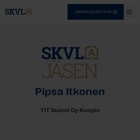
Jäsenkirjautuminen
Ava
val
Skip
Sulje
to
content
HAE
Pipsa Itkonen
YIT Suomi Oy Kuopio