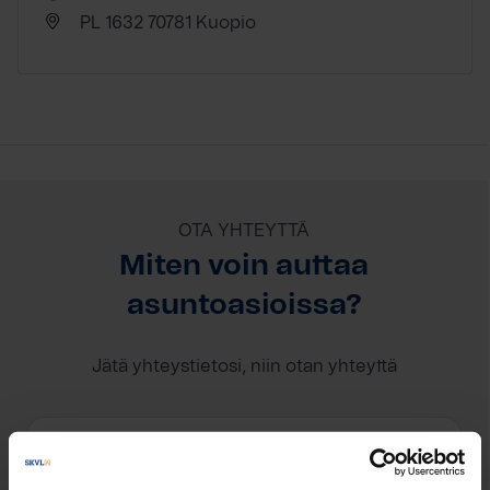
PL 1632 70781 Kuopio
OTA YHTEYTTÄ
Miten voin auttaa
asuntoasioissa?
Jätä yhteystietosi, niin otan yhteyttä
Pipsa Itkonen