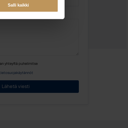
Salli kaikki
an yhteyttä puhelimitse
tietosuojakäytännöt