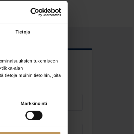
Tietoja
 ominaisuuksien tukemiseen
 kentät
tiikka-alan
ietoja muihin tietoihin, joita
Markkinointi
Sähköposti
*