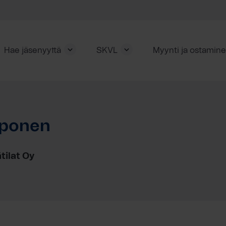
Hae jäsenyyttä
SKVL
Myynti ja ostamin
pponen
ilat Oy