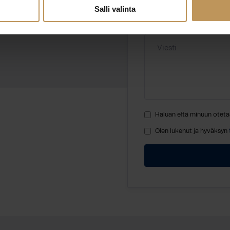
Salli valinta
Viesti
Haluan että minuun oteta
Olen lukenut ja hyväksyn