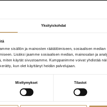
Yksityiskohdat
itä
mme sisällön ja mainosten räätälöimiseen, sosiaalisen median
ttaa
"
*
" näyttää pakolliset
iseen. Lisäksi jaamme sosiaalisen median, mainosalan ja analy
, miten käytät sivustoamme. Kumppanimme voivat yhdistää näitä t
ssa?
n kerätty, kun olet käyttänyt heidän palvelujaan.
Aihe
hteyttä
Mieltymykset
Tilastot
Nimi
*