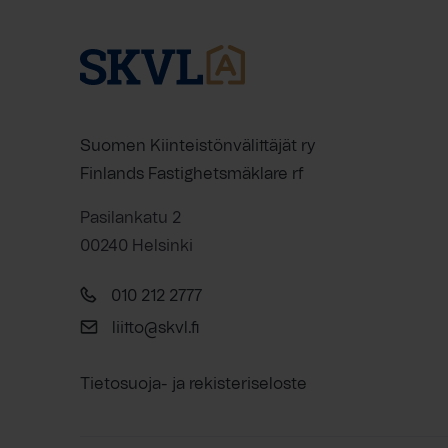
Suomen Kiinteistönvälittäjät ry
Finlands Fastighetsmäklare rf
Pasilankatu 2
00240 Helsinki
010 212 2777
liitto@skvl.fi
Tietosuoja- ja rekisteriseloste