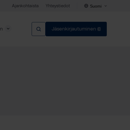
Suomi
Ajankohtaista
Yhteystiedot
en
Jäsenkirjautuminen
Sulje