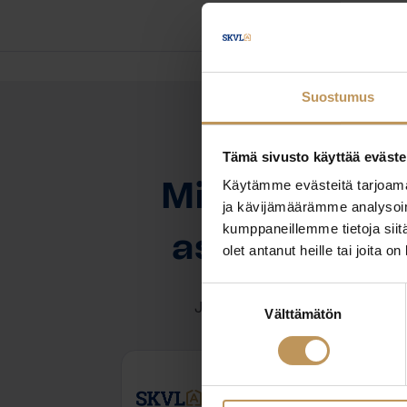
Suostumus
Tämä sivusto käyttää eväste
OTA YHTEYTTÄ
Käytämme evästeitä tarjoama
Miten voin au
ja kävijämäärämme analysoim
kumppaneillemme tietoja siitä
asuntoasioi
olet antanut heille tai joita o
Suostumuksen
Jätä yhteystietosi, niin otan y
Välttämätön
valinta
Petra Huupponen