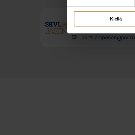
Pertti Peiponen
Kiellä
+358400614111
pertti.peiponen@peimar