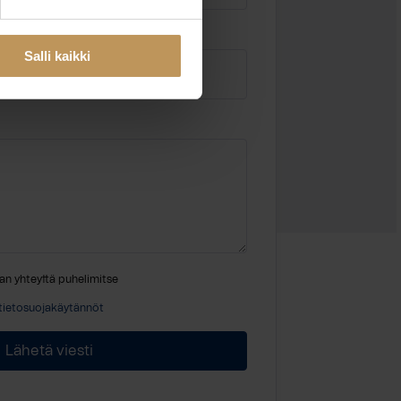
Sähköposti
*
Salli kaikki
an yhteyttä puhelimitse
tietosuojakäytännöt