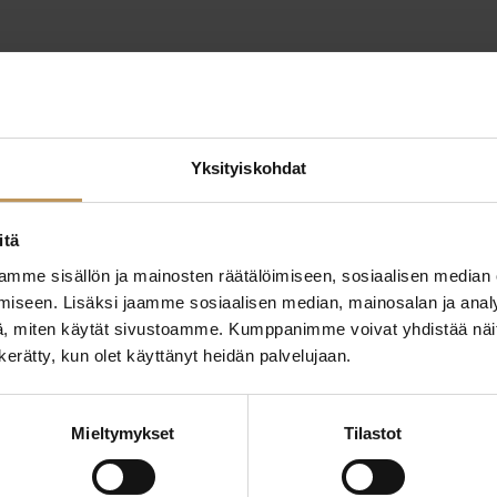
Yksityiskohdat
itä
mme sisällön ja mainosten räätälöimiseen, sosiaalisen median
iseen. Lisäksi jaamme sosiaalisen median, mainosalan ja analy
ttaa
, miten käytät sivustoamme. Kumppanimme voivat yhdistää näitä t
"
*
" näyttää pakolliset
n kerätty, kun olet käyttänyt heidän palvelujaan.
ssa?
Aihe
Mieltymykset
Tilastot
hteyttä