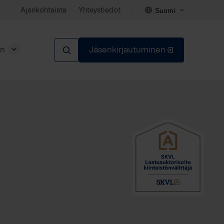
Suomi
Ajankohtaista
Yhteystiedot
en
Jäsenkirjautuminen
Sulje