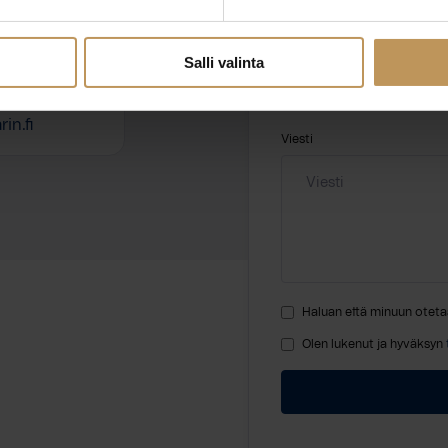
Nimi
*
Salli valinta
in.fi
Viesti
Haluan että minuun oteta
Olen lukenut ja hyväksyn