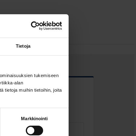
Tietoja
 ominaisuuksien tukemiseen
tiikka-alan
ietoja muihin tietoihin, joita
 kentät
Markkinointi