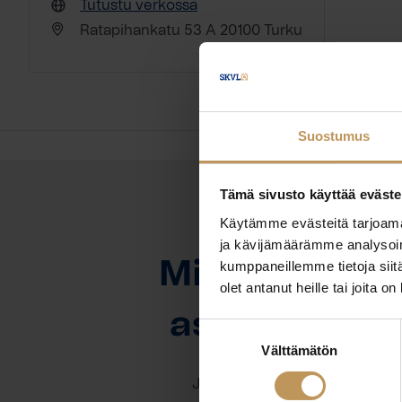
Tutustu verkossa
Ratapihankatu 53 A 20100 Turku
Suostumus
Tämä sivusto käyttää eväste
Käytämme evästeitä tarjoama
OTA YHTEYTTÄ
ja kävijämäärämme analysoim
Miten voin au
kumppaneillemme tietoja siitä
olet antanut heille tai joita o
asuntoasioi
Suostumuksen
Välttämätön
valinta
Jätä yhteystietosi, niin otan y