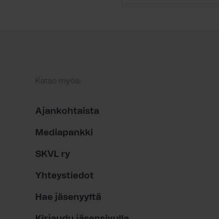
Katso myös:
Ajankohtaista
Mediapankki
SKVL ry
Yhteystiedot
Hae jäsenyyttä