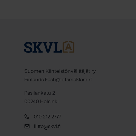
Suomen Kiinteistönvälittäjät ry
Finlands Fastighetsmäklare rf
Pasilankatu 2
00240 Helsinki
010 212 2777
liitto@skvl.fi