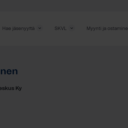
Hae jäsenyyttä
SKVL
Myynti ja ostamin
onen
keskus Ky