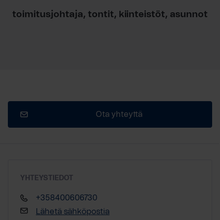
toimitusjohtaja, tontit, kiinteistöt, asunnot
Ota yhteyttä
YHTEYSTIEDOT
+358400606730
Lähetä sähköpostia