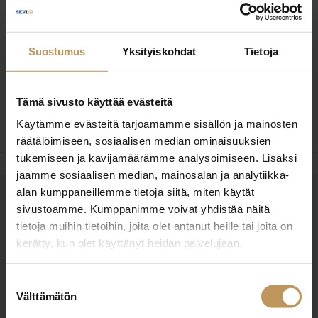
keskisuuria rakentajia aina tontin hankinnasta
kohteiden myyntiin. Tonttiasiat ovat lähellä sydäntäni
ja autan asiakasta aina löytämään itselleen
Suostumus
Yksityiskohdat
Tietoja
parhaimman mahdollisen ratkaisun.
Tämä sivusto käyttää evästeitä
Mikäli voin olla avuksi juuri sinulle, otathan yhteyttä!
Käytämme evästeitä tarjoamamme sisällön ja mainosten
räätälöimiseen, sosiaalisen median ominaisuuksien
tukemiseen ja kävijämäärämme analysoimiseen. Lisäksi
jaamme sosiaalisen median, mainosalan ja analytiikka-
alan kumppaneillemme tietoja siitä, miten käytät
OTA YHTEYTTÄ
sivustoamme. Kumppanimme voivat yhdistää näitä
tietoja muihin tietoihin, joita olet antanut heille tai joita on
Miten voin auttaa
kerätty, kun olet käyttänyt heidän palvelujaan.
asuntoasioissa?
Suostumuksen
Välttämätön
Jätä yhteystietosi, niin otan yhteyttä
valinta