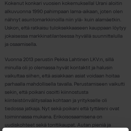
Kokenut konkari vuosien kokemuksella! Urani aloitin
alkuvuonna 1990 pahimpaan lama-aikaan, joten olen
nähnyt asuntomarkkinoilla niin ylä- kuin alamäetkin.
Uskon, että ratkaisu tuloksekkaaseen kauppaan löytyy
jokaisessa markkinatilanteessa hyvällä suunnittelulla
ja osaamisella.
Vuonna 2013 perustin Pekka Lahtinen LKV:n, sillä
minulla oli jo olemassa hyvät kontaktit ja halusin
vaikuttaa siihen, että asiakkaan asiat voidaan hoitaa
parhaalla mahdollisella tavalla. Perustamiseen vaikutti
sekin, että poikani osoitti kiinnostusta
kiinteistönvälitysalaa kohtaan ja yritykselle oli
tiedossa jatkaja. Nyt sekä poikani että tyttäreni ovat
toiminnassa mukana. Erikoisosaamisena on
uudiskohteet sekä tonttikaupat. Autan pieniä ja