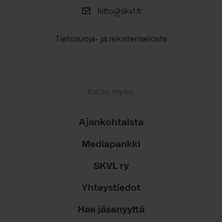
liitto@skvl.fi
Tietosuoja- ja rekisteriseloste
Katso myös:
Ajankohtaista
Mediapankki
SKVL ry
Yhteystiedot
Hae jäsenyyttä