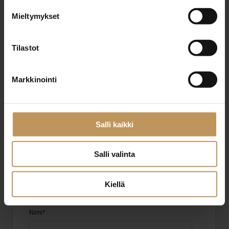
Mieltymykset
Pekka Lahtinen
Tilastot
+358400606730
pekka.lahtinen@lahtinenlkv.fi
Markkinointi
"
*
" näyttää pakolliset kentät
Salli kaikki
Salli valinta
Aihe
Kiellä
Nimi
*