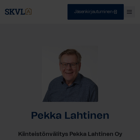
Jäsenkirjautuminen
Ava
val
Skip
Sulje
to
content
HAE
Pekka Lahtinen
Kiinteistönvälitys Pekka Lahtinen Oy