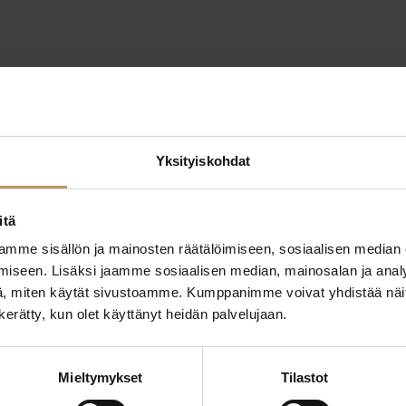
Yksityiskohdat
itä
mme sisällön ja mainosten räätälöimiseen, sosiaalisen median
iseen. Lisäksi jaamme sosiaalisen median, mainosalan ja analy
, miten käytät sivustoamme. Kumppanimme voivat yhdistää näitä t
n kerätty, kun olet käyttänyt heidän palvelujaan.
ttaa
"
*
" näyttää pakolliset
ssa?
Mieltymykset
Tilastot
Aihe