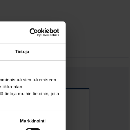
Tietoja
 ominaisuuksien tukemiseen
tiikka-alan
ietoja muihin tietoihin, joita
 kentät
Markkinointi