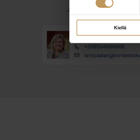
Jätä yhteystietosi, niin otan y
Kiellä
Päivi Nyström
+358504666666
lempaalan@kiinteistoku