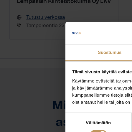
Lempäälän Kiinteistökulma Oy LKV
Tutustu verkossa
Tampereentie 23 37500 Lempäälä
Suostumus
Tämä sivusto käyttää eväste
Käytämme evästeitä tarjoama
ja kävijämäärämme analysoim
OTA YHTEYTTÄ
kumppaneillemme tietoja siitä
olet antanut heille tai joita o
Miten voin au
Suostumuksen
asuntoasioi
Välttämätön
valinta