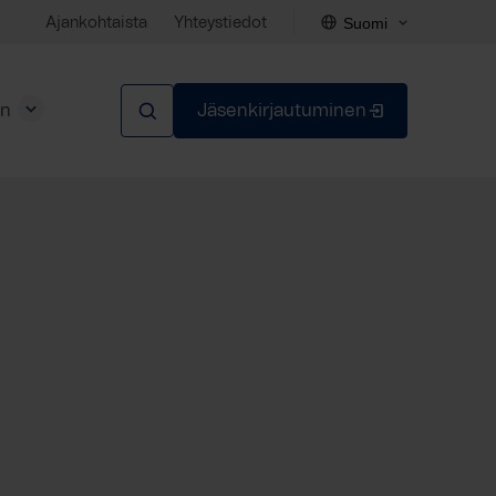
Suomi
Ajankohtaista
Yhteystiedot
en
Jäsenkirjautuminen
Sulje