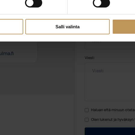
hteyttä
Salli valinta
Nimi
*
lma.fi
Viesti
Haluan että minuun oteta
Olen lukenut ja hyväksyn