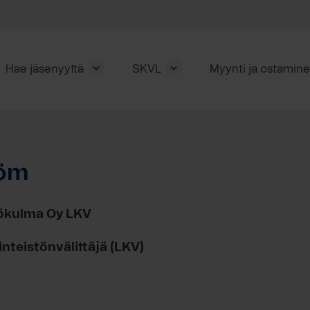
Hae jäsenyyttä
SKVL
Myynti ja ostamin
röm
tökulma Oy LKV
kiinteistönvälittäjä (LKV)