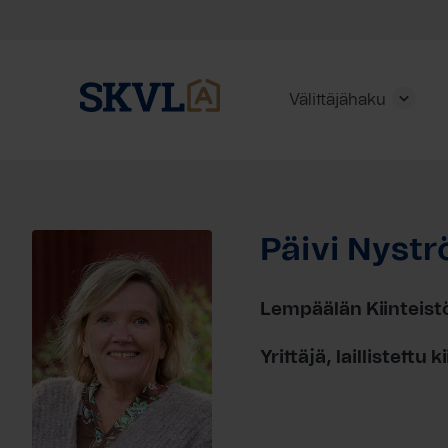
Välittäjähaku
Skip
to
content
Päivi Nyst
HAE
Lempäälän Kiinteis
Yrittäjä, laillistettu 