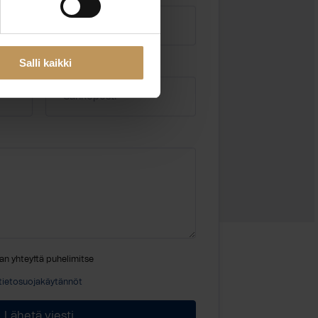
Salli kaikki
Sähköposti
*
an yhteyttä puhelimitse
tietosuojakäytännöt