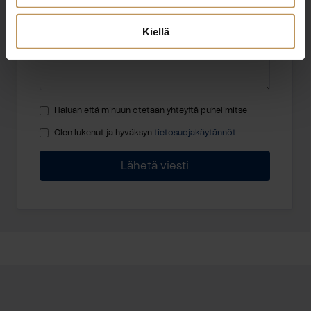
Kiellä
Haluan että minuun otetaan yhteyttä puhelimitse
Olen lukenut ja hyväksyn
tietosuojakäytännöt