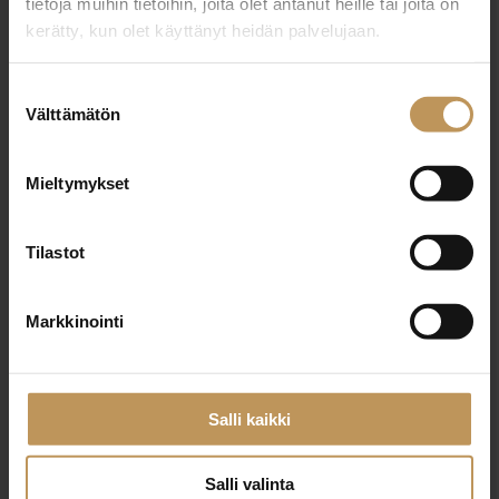
tietoja muihin tietoihin, joita olet antanut heille tai joita on
kerätty, kun olet käyttänyt heidän palvelujaan.
"
*
" näyttää pakolliset kentät
Suostumuksen
Välttämätön
valinta
Aihe
Mieltymykset
Tilastot
Nimi
*
Markkinointi
Sähköposti
*
Salli kaikki
Salli valinta
Viesti