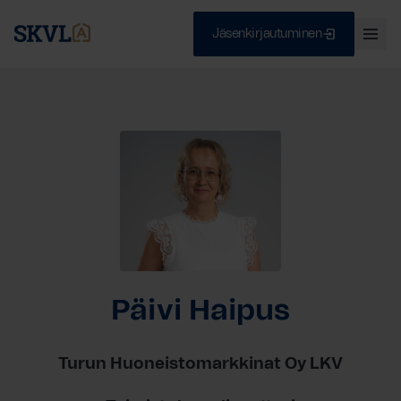
Jäsenkirjautuminen
Ava
val
Skip
Sulje
to
content
HAE
Päivi Haipus
Turun Huoneistomarkkinat Oy LKV