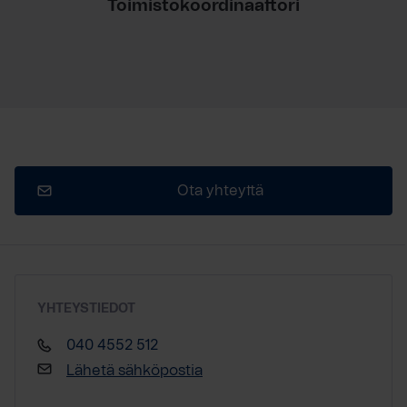
Toimistokoordinaattori
Ota yhteyttä
YHTEYSTIEDOT
040 4552 512
Lähetä sähköpostia