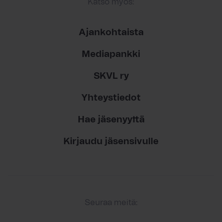
Katso myös:
Ajankohtaista
Mediapankki
SKVL ry
Yhteystiedot
Hae jäsenyyttä
Kirjaudu jäsensivulle
Seuraa meitä: