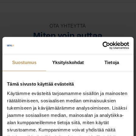
OTA YHTEYTTÄ
Miten voin auttaa
asuntoasioissa?
Suostumus
Yksityiskohdat
Tietoja
Jätä yhteystietosi, niin otan yhteyttä
Tämä sivusto käyttää evästeitä
Päivi Haipus
Käytämme evästeitä tarjoamamme sisällön ja mainosten
räätälöimiseen, sosiaalisen median ominaisuuksien
040 4552 512
tukemiseen ja kävijämäärämme analysoimiseen. Lisäksi
jaamme sosiaalisen median, mainosalan ja analytiikka-
paivi.haipus@huoneistomarkkinat.com
alan kumppaneillemme tietoja siitä, miten käytät
sivustoamme. Kumppanimme voivat yhdistää näitä