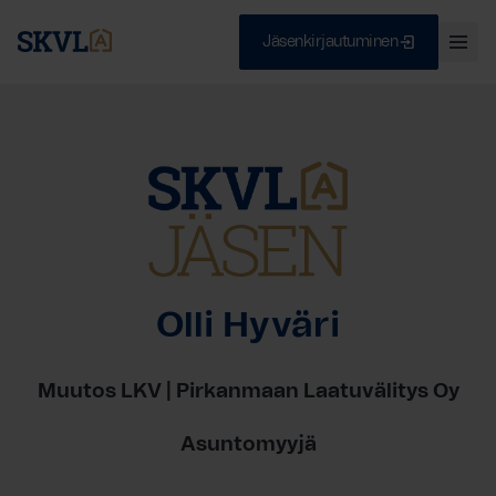
Jäsenkirjautuminen
Ava
val
Skip
Sulje
to
content
HAE
Olli Hyväri
Muutos LKV | Pirkanmaan Laatuvälitys Oy
Asuntomyyjä