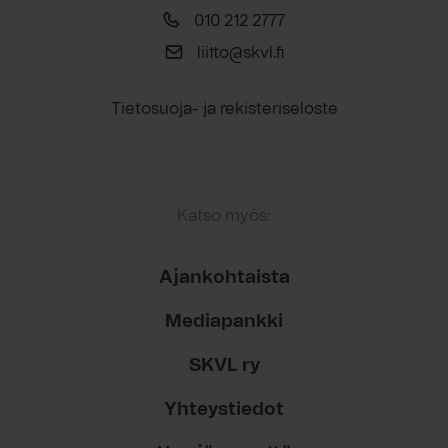
010 212 2777
liitto@skvl.fi
Tietosuoja- ja rekisteriseloste
Katso myös:
Ajankohtaista
Mediapankki
SKVL ry
Yhteystiedot