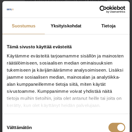
Olli Hyväri
Suostumus
Yksityiskohdat
Tietoja
+358447700882
olli.hyvari@muutoslkv.fi
Tämä sivusto käyttää evästeitä
Käytämme evästeitä tarjoamamme sisällön ja mainosten
räätälöimiseen, sosiaalisen median ominaisuuksien
tukemiseen ja kävijämäärämme analysoimiseen. Lisäksi
jaamme sosiaalisen median, mainosalan ja analytiikka-
"
*
" näyttää pakolliset kentät
alan kumppaneillemme tietoja siitä, miten käytät
sivustoamme. Kumppanimme voivat yhdistää näitä
tietoja muihin tietoihin, joita olet antanut heille tai joita on
Aihe
kerätty, kun olet käyttänyt heidän palvelujaan.
Suostumuksen
Välttämätön
valinta
Nimi
*