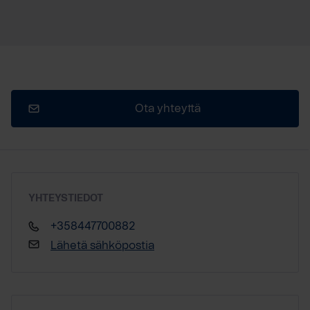
Ota yhteyttä
YHTEYSTIEDOT
+358447700882
Lähetä sähköpostia