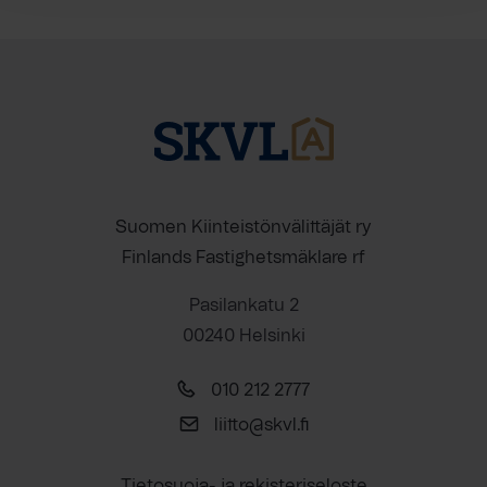
Suomen Kiinteistönvälittäjät ry
Finlands Fastighetsmäklare rf
Pasilankatu 2
00240 Helsinki
010 212 2777
liitto@skvl.fi
Tietosuoja- ja rekisteriseloste