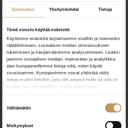
olafin@finelkv.fi
Suostumus
Yksityiskohdat
Tietoja
Tämä sivusto käyttää evästeitä
Käytämme evästeitä tarjoamamme sisällön ja mainosten
"
*
" näyttää pakolliset kentät
räätälöimiseen, sosiaalisen median ominaisuuksien
tukemiseen ja kävijämäärämme analysoimiseen. Lisäksi
jaamme sosiaalisen median, mainosalan ja analytiikka-
alan kumppaneillemme tietoja siitä, miten käytät
Aihe
sivustoamme. Kumppanimme voivat yhdistää näitä
tietoja muihin tietoihin, joita olet antanut heille tai joita on
kerätty, kun olet käyttänyt heidän palvelujaan.
Nimi
*
Suostumuksen
Välttämätön
valinta
Sähköposti
*
Mieltymykset