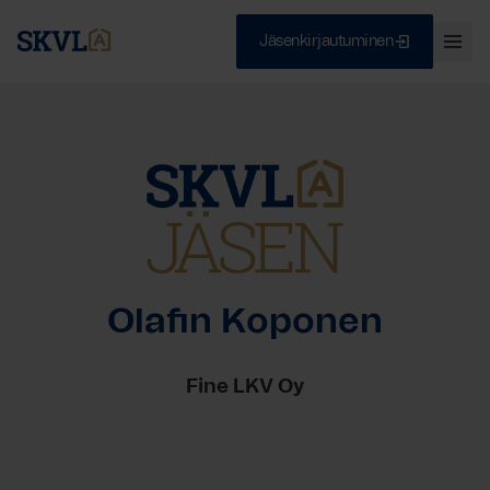
Jäsenkirjautuminen
Ava
val
Skip
Sulje
to
content
HAE
Olafin Koponen
Fine LKV Oy