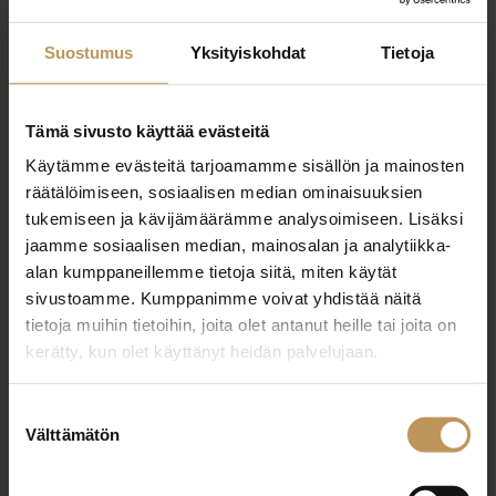
0407577891
Suostumus
Yksityiskohdat
Tietoja
oili.kuusinen@fajanssi.fi
Tämä sivusto käyttää evästeitä
Käytämme evästeitä tarjoamamme sisällön ja mainosten
räätälöimiseen, sosiaalisen median ominaisuuksien
"
*
" näyttää pakolliset kentät
tukemiseen ja kävijämäärämme analysoimiseen. Lisäksi
jaamme sosiaalisen median, mainosalan ja analytiikka-
alan kumppaneillemme tietoja siitä, miten käytät
Aihe
sivustoamme. Kumppanimme voivat yhdistää näitä
tietoja muihin tietoihin, joita olet antanut heille tai joita on
kerätty, kun olet käyttänyt heidän palvelujaan.
Nimi
*
Suostumuksen
Välttämätön
valinta