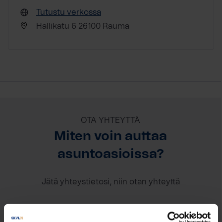
Tutustu verkossa
Hallikatu 6 26100 Rauma
OTA YHTEYTTÄ
Miten voin auttaa
asuntoasioissa?
Jätä yhteystietosi, niin otan yhteyttä
Oili Kuusinen