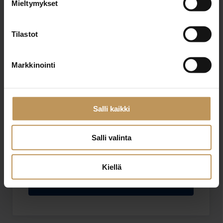
Mieltymykset
Sähköposti
*
Tilastot
Viesti
Markkinointi
Salli kaikki
Salli valinta
Haluan että minuun otetaan yhteyttä puhelimitse
Olen lukenut ja hyväksyn
tietosuojakäytännöt
Kiellä