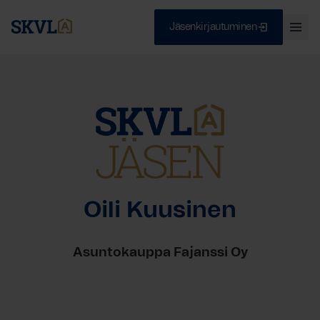
Jäsenkirjautuminen
Ava
val
Skip
Sulje
to
content
HAE
Oili Kuusinen
Asuntokauppa Fajanssi Oy