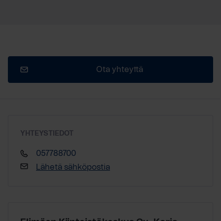
Ota yhteyttä
YHTEYSTIEDOT
057788700
Lähetä sähköpostia