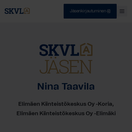
Jäsenkirjautuminen
Ava
val
Skip
Sulje
to
content
HAE
Nina Taavila
Elimäen Kiinteistökeskus Oy -Koria
Elimäen Kiinteistökeskus Oy -Elimäki