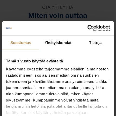
OTA YHTEYTTÄ
Miten voin auttaa
asuntoasioissa?
Jätä yhteystietosi, niin otan yhteyttä
Suostumus
Yksityiskohdat
Tietoja
Nina Taavila
Tämä sivusto käyttää evästeitä
Käytämme evästeitä tarjoamamme sisällön ja mainosten
057788700
räätälöimiseen, sosiaalisen median ominaisuuksien
nina.taavila@elki.fi
tukemiseen ja kävijämäärämme analysoimiseen. Lisäksi
jaamme sosiaalisen median, mainosalan ja analytiikka-
alan kumppaneillemme tietoja siitä, miten käytät
sivustoamme. Kumppanimme voivat yhdistää näitä
tietoja muihin tietoihin, joita olet antanut heille tai joita on
"
*
" näyttää pakolliset kentät
kerätty, kun olet käyttänyt heidän palvelujaan.