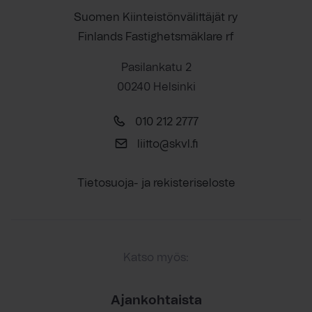
Suomen Kiinteistönvälittäjät ry
Finlands Fastighetsmäklare rf
Pasilankatu 2
00240 Helsinki
010 212 2777
liitto@skvl.fi
Tietosuoja- ja rekisteriseloste
Katso myös:
Ajankohtaista