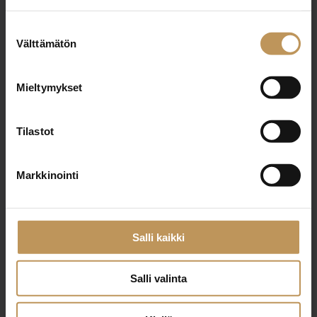
Suostumuksen
Aihe
Välttämätön
valinta
Mieltymykset
Nimi
*
Tilastot
Markkinointi
Sähköposti
*
Salli kaikki
Viesti
Salli valinta