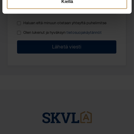
Kiellä
Haluan että minuun otetaan yhteyttä puhelimitse
Olen lukenut ja hyväksyn
tietosuojakäytännöt