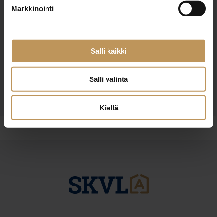
Markkinointi
Haluan että minuun otetaan yhteyttä puhelimitse
Olen lukenut ja hyväksyn
tietosuojakäytännöt
Salli kaikki
Salli valinta
Kiellä