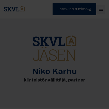
Jäsenkirjautuminen
Ava
val
Skip
Sulje
to
content
HAE
Niko Karhu
kiinteistönvälittäjä, partner