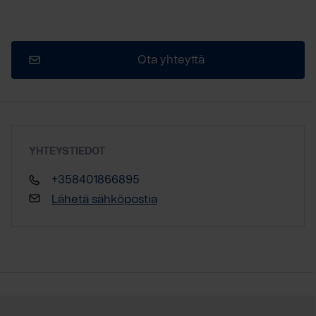
Ota yhteyttä
YHTEYSTIEDOT
+358401866895
Lähetä sähköpostia