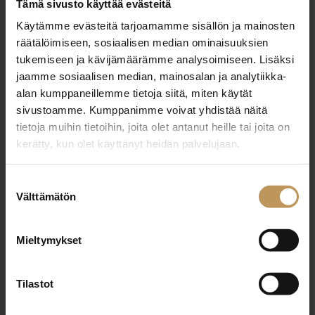
Tämä sivusto käyttää evästeitä
Käytämme evästeitä tarjoamamme sisällön ja mainosten
Aihe
räätälöimiseen, sosiaalisen median ominaisuuksien
tukemiseen ja kävijämäärämme analysoimiseen. Lisäksi
jaamme sosiaalisen median, mainosalan ja analytiikka-
alan kumppaneillemme tietoja siitä, miten käytät
Nimi
*
sivustoamme. Kumppanimme voivat yhdistää näitä
tietoja muihin tietoihin, joita olet antanut heille tai joita on
kerätty, kun olet käyttänyt heidän palvelujaan.
Sähköposti
*
Suostumuksen
Välttämätön
valinta
Mieltymykset
Viesti
Tilastot