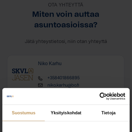
OTA YHTEYTTÄ
Miten voin auttaa
asuntoasioissa?
Jätä yhteystietosi, niin otan yhteyttä
Niko Karhu
+358401866895
niko.karhu@bo.fi
Suostumus
Yksityiskohdat
Tietoja
"
*
" näyttää pakolliset kentät