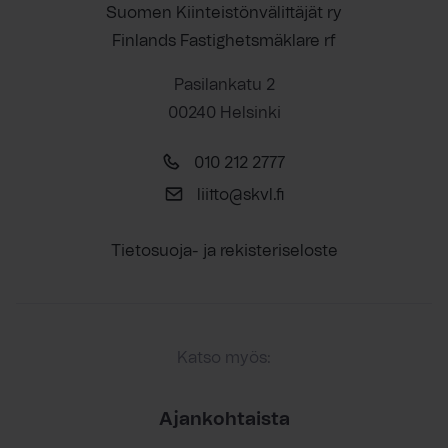
Suomen Kiinteistönvälittäjät ry
Finlands Fastighetsmäklare rf
Pasilankatu 2
00240 Helsinki
010 212 2777
liitto@skvl.fi
Tietosuoja- ja rekisteriseloste
Katso myös:
Ajankohtaista