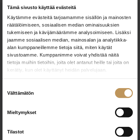
Tämä sivusto käyttää evästeitä
OTA YHTEYTTÄ
Käytämme evästeitä tarjoamamme sisällön ja mainosten
räätälöimiseen, sosiaalisen median ominaisuuksien
Miten voin auttaa
tukemiseen ja kävijämäärämme analysoimiseen. Lisäksi
asuntoasioissa?
jaamme sosiaalisen median, mainosalan ja analytiikka-
alan kumppaneillemme tietoja siitä, miten käytät
sivustoamme. Kumppanimme voivat yhdistää näitä
Jätä yhteystietosi, niin otan yhteyttä
tietoja muihin tietoihin, joita olet antanut heille tai joita on
kerätty, kun olet käyttänyt heidän palvelujaan.
Niina Back
Suostumuksen
Välttämätön
valinta
0443412400
niina@bglkv.fi
Mieltymykset
Tilastot
"
*
" näyttää pakolliset kentät