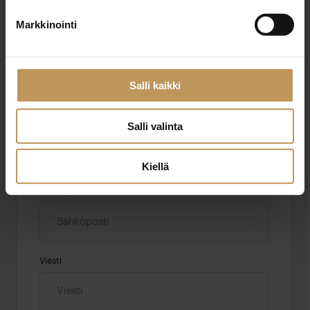
Markkinointi
Aihe
Salli kaikki
Nimi
*
Salli valinta
Kiellä
Sähköposti
*
Viesti