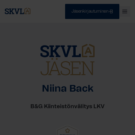
Jäsenkirjautuminen
Ava
val
Skip
Sulje
to
content
HAE
Niina Back
B&G Kiinteistönvälitys LKV