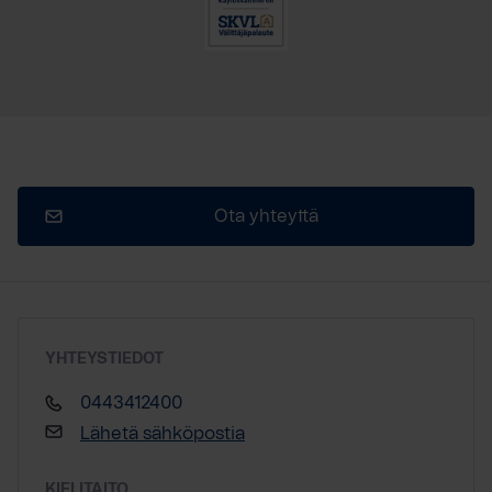
Ota yhteyttä
YHTEYSTIEDOT
0443412400
Lähetä sähköpostia
KIELITAITO