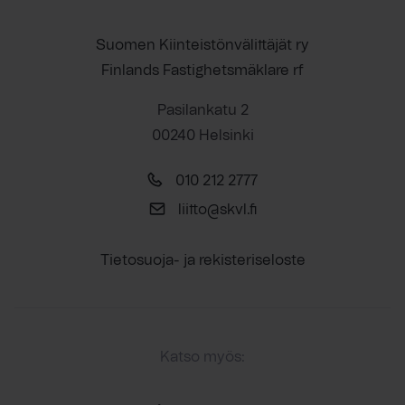
Suomen Kiinteistönvälittäjät ry
Finlands Fastighetsmäklare rf
Pasilankatu 2
00240 Helsinki
010 212 2777
liitto@skvl.fi
Tietosuoja- ja rekisteriseloste
Katso myös: