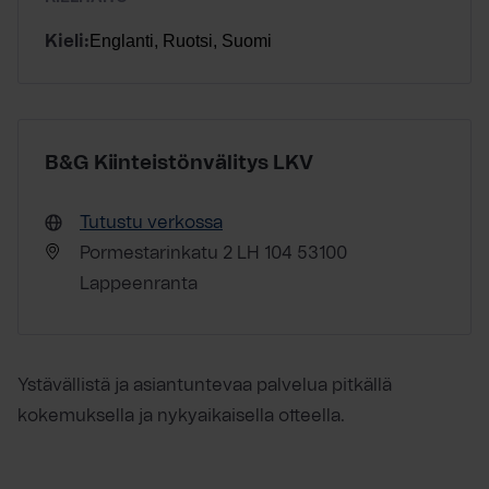
Englanti, Ruotsi, Suomi
Kieli:
B&G Kiinteistönvälitys LKV
Tutustu verkossa
Pormestarinkatu 2 LH 104 53100
Lappeenranta
Ystävällistä ja asiantuntevaa palvelua pitkällä
kokemuksella ja nykyaikaisella otteella.