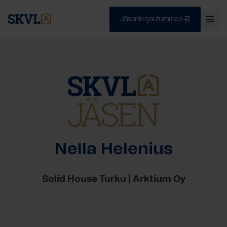
Jäsenkirjautuminen
Ava
val
Skip
Sulje
to
content
HAE
Nella Helenius
Solid House Turku | Arktium Oy