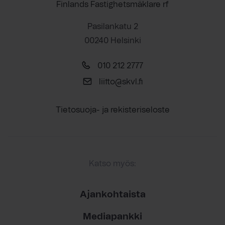
Finlands Fastighetsmäklare rf
Pasilankatu 2
00240 Helsinki
010 212 2777
liitto@skvl.fi
Tietosuoja- ja rekisteriseloste
Katso myös:
Ajankohtaista
Mediapankki