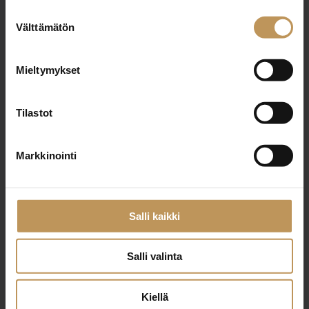
Aihe
Suostumuksen
Välttämätön
valinta
Mieltymykset
Nimi
*
Tilastot
Sähköposti
*
Markkinointi
Viesti
Salli kaikki
Salli valinta
Kiellä