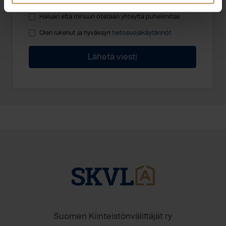
Haluan että minuun otetaan yhteyttä puhelimitse
Olen lukenut ja hyväksyn
tietosuojakäytännöt
Suomen Kiinteistönvälittäjät ry