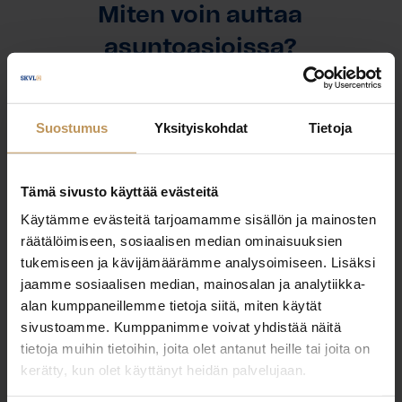
Miten voin auttaa
asuntoasioissa?
Jätä yhteystietosi, niin otan yhteyttä
Suostumus
Yksityiskohdat
Tietoja
Nella Helenius
Tämä sivusto käyttää evästeitä
0440554560
Käytämme evästeitä tarjoamamme sisällön ja mainosten
nella.helenius@solidhouse.fi
räätälöimiseen, sosiaalisen median ominaisuuksien
tukemiseen ja kävijämäärämme analysoimiseen. Lisäksi
jaamme sosiaalisen median, mainosalan ja analytiikka-
alan kumppaneillemme tietoja siitä, miten käytät
sivustoamme. Kumppanimme voivat yhdistää näitä
"
*
" näyttää pakolliset kentät
tietoja muihin tietoihin, joita olet antanut heille tai joita on
kerätty, kun olet käyttänyt heidän palvelujaan.