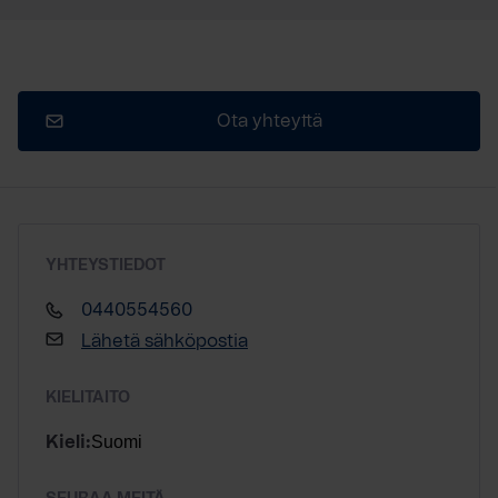
Ota yhteyttä
YHTEYSTIEDOT
0440554560
Lähetä sähköpostia
KIELITAITO
Suomi
Kieli: