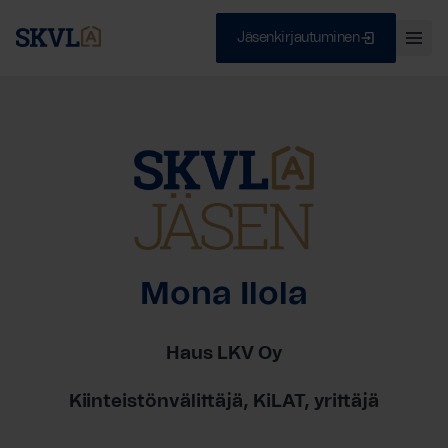
Jäsenkirjautuminen
Ava
val
Skip
Sulje
to
content
HAE
Mona Ilola
Haus LKV Oy
Kiinteistönvälittäjä, KiLAT, yrittäjä