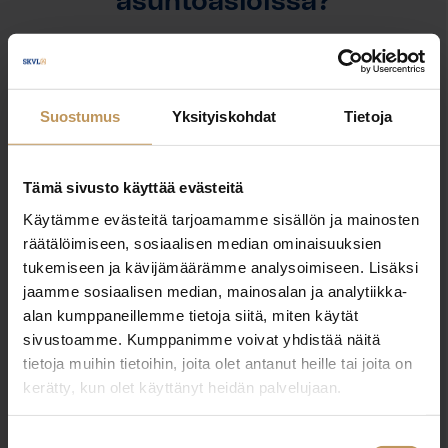
asuntoasioissa?
Jätä yhteystietosi, niin otan yhteyttä
Suostumus
Yksityiskohdat
Tietoja
Mona Ilola
0505995595
Tämä sivusto käyttää evästeitä
mona@hauslkv.fi
Käytämme evästeitä tarjoamamme sisällön ja mainosten
räätälöimiseen, sosiaalisen median ominaisuuksien
tukemiseen ja kävijämäärämme analysoimiseen. Lisäksi
jaamme sosiaalisen median, mainosalan ja analytiikka-
alan kumppaneillemme tietoja siitä, miten käytät
"
*
" näyttää pakolliset kentät
sivustoamme. Kumppanimme voivat yhdistää näitä
tietoja muihin tietoihin, joita olet antanut heille tai joita on
kerätty, kun olet käyttänyt heidän palvelujaan.
Aihe
Suostumuksen