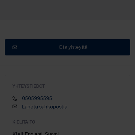
Ota yhteyttä
YHTEYSTIEDOT
0505995595
Lähetä sähköpostia
KIELITAITO
Englanti, Suomi
Kieli: