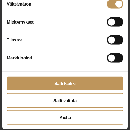
Välttämätön
valinta
Nimi
*
Mieltymykset
Tilastot
Sähköposti
*
Markkinointi
Viesti
Salli kaikki
Salli valinta
Kiellä
Haluan että minuun otetaan yhteyttä puhelimitse