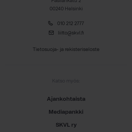
Pasilankatu 2
00240 Helsinki
010 212 2777
liitto@skvl.fi
Tietosuoja- ja rekisteriseloste
Katso myös:
Ajankohtaista
Mediapankki
SKVL ry