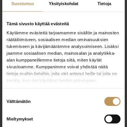
Suostumus
Yksityiskohdat
Tietoja
kaupanvahvistajana.
Tämä sivusto käyttää evästeitä
Käytämme evästeitä tarjoamamme sisällön ja mainosten
räätälöimiseen, sosiaalisen median ominaisuuksien
tukemiseen ja kävijämäärämme analysoimiseen. Lisäksi
OTA YHTEYTTÄ
jaamme sosiaalisen median, mainosalan ja analytiikka-
Miten voin auttaa
alan kumppaneillemme tietoja siitä, miten käytät
sivustoamme. Kumppanimme voivat yhdistää näitä
asuntoasioissa?
tietoja muihin tietoihin, joita olet antanut heille tai joita on
kerätty, kun olet käyttänyt heidän palvelujaan.
Jätä yhteystietosi, niin otan yhteyttä
Suostumuksen
Välttämätön
valinta
Mirkka Morri
Mieltymykset
+358505340066
mirkka@aitolkv.com