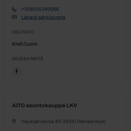
+358505340066
Lähetä sähköpostia
KIELITAITO
Suomi
Kieli:
SEURAA MEITÄ
AITO asuntokauppa LKV
Haukijärventie 80 39100 Hämeenkyrö