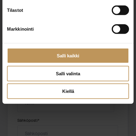
Tilastot
Markkinointi
"
*
" näyttää pakolliset kentät
Salli kaikki
Aihe
Salli valinta
Nimi
*
Kiellä
Sähköposti
*