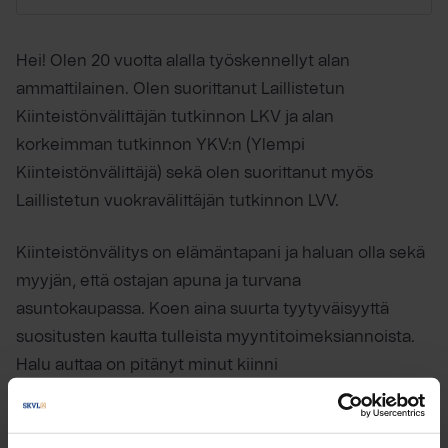
Hei! Olen 20 vuotta alalla työskennellyt alan
ammattilainen. Olen suorittanut Laillistetun
Kiinteistönvälittäjän tutkinnon LKV ja alan
korkeimman tutkinnon YKV:n (Ylempi
Kiinteistönvälittäjä) sekä olen suorittanut myös
Laillistetun vuokravälittäjän tutkinnon LVV.
Kiinteistönvälitys on elämäntapani ja haluan olla sekä
myyjän, että ostajan apuna ja turvana
asuntokaupassa. Koen aina suurta tyytyväisyyttä
suositusten kautta tulleista myyntitoimeksiannoista.
Halu auttaa on pitänyt minut kiinni
kiinteistönvälityksessä. Olen AITO asuntokauppias!
Toimin myös maanmittauslaitoksen määräämänä