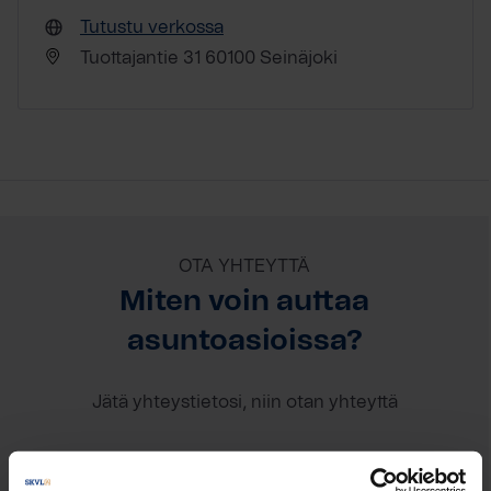
Tutustu verkossa
Tuottajantie 31 60100 Seinäjoki
OTA YHTEYTTÄ
Miten voin auttaa
asuntoasioissa?
Jätä yhteystietosi, niin otan yhteyttä
Mikko Kallionpää