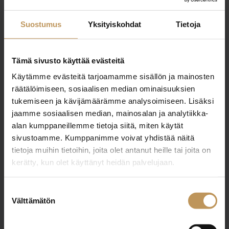
+358400267464
Suostumus
Yksityiskohdat
Tietoja
mikko@kaveritlkv.fi
Tämä sivusto käyttää evästeitä
Käytämme evästeitä tarjoamamme sisällön ja mainosten
räätälöimiseen, sosiaalisen median ominaisuuksien
"
*
" näyttää pakolliset kentät
tukemiseen ja kävijämäärämme analysoimiseen. Lisäksi
jaamme sosiaalisen median, mainosalan ja analytiikka-
alan kumppaneillemme tietoja siitä, miten käytät
Aihe
sivustoamme. Kumppanimme voivat yhdistää näitä
tietoja muihin tietoihin, joita olet antanut heille tai joita on
kerätty, kun olet käyttänyt heidän palvelujaan.
Nimi
*
Suostumuksen
Välttämätön
valinta