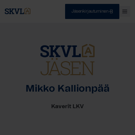
Jäsenkirjautuminen
Ava
val
Skip
Sulje
to
content
HAE
Mikko Kallionpää
Kaverit LKV