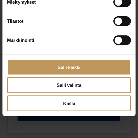
Mieltymykset
Sähköposti
*
Tilastot
Viesti
Markkinointi
Salli kaikki
Salli valinta
Haluan että minuun otetaan yhteyttä puhelimitse
Olen lukenut ja hyväksyn
tietosuojakäytännöt
Kiellä