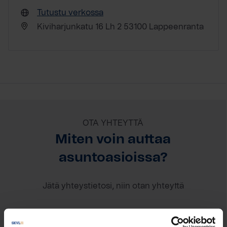
Tutustu verkossa
Kiviharjunkatu 16 Lh 2 53100 Lappeenranta
OTA YHTEYTTÄ
Miten voin auttaa
asuntoasioissa?
Jätä yhteystietosi, niin otan yhteyttä
Mikke Tanninen