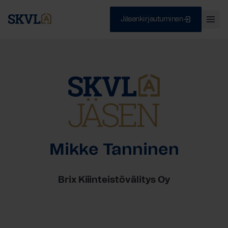
Jäsenkirjautuminen
Ava
val
Skip
Sulje
to
content
HAE
Mikke Tanninen
Brix Kiiinteistövälitys Oy