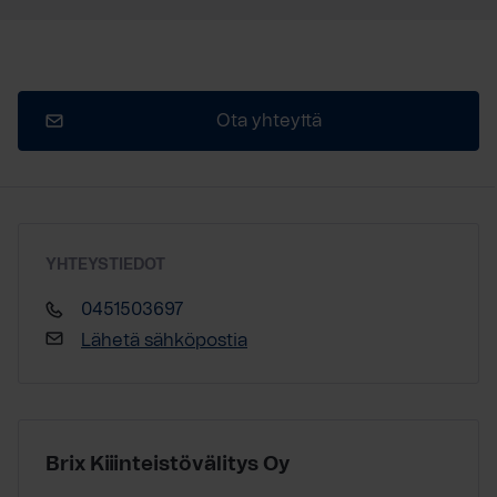
Ota yhteyttä
YHTEYSTIEDOT
0451503697
Lähetä sähköpostia
Brix Kiiinteistövälitys Oy