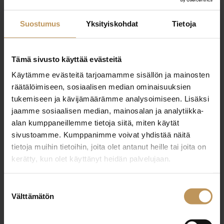
0451503697
Suostumus
Yksityiskohdat
Tietoja
mikke@brixlkv.fi
Tämä sivusto käyttää evästeitä
Käytämme evästeitä tarjoamamme sisällön ja mainosten
räätälöimiseen, sosiaalisen median ominaisuuksien
"
*
" näyttää pakolliset kentät
tukemiseen ja kävijämäärämme analysoimiseen. Lisäksi
jaamme sosiaalisen median, mainosalan ja analytiikka-
alan kumppaneillemme tietoja siitä, miten käytät
Aihe
sivustoamme. Kumppanimme voivat yhdistää näitä
tietoja muihin tietoihin, joita olet antanut heille tai joita on
kerätty, kun olet käyttänyt heidän palvelujaan.
Nimi
*
Suostumuksen
Välttämätön
valinta