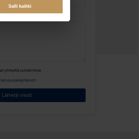
Salli kaikki
an yhteyttä puhelimitse
tietosuojakäytännöt