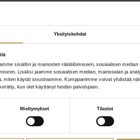
Yksityiskohdat
itä
mme sisällön ja mainosten räätälöimiseen, sosiaalisen median
ttaa
"
*
" näyttää pakolliset
iseen. Lisäksi jaamme sosiaalisen median, mainosalan ja analy
, miten käytät sivustoamme. Kumppanimme voivat yhdistää näitä t
ssa?
n kerätty, kun olet käyttänyt heidän palvelujaan.
Aihe
hteyttä
Mieltymykset
Tilastot
Nimi
*