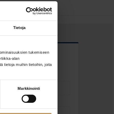
Tietoja
 ominaisuuksien tukemiseen
 kentät
tiikka-alan
ietoja muihin tietoihin, joita
Markkinointi
Sähköposti
*