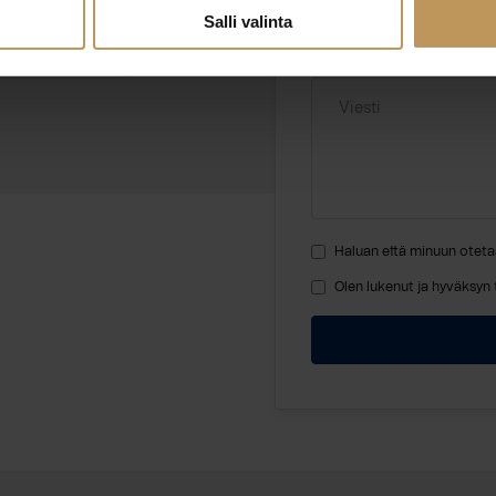
ea.fi
Salli valinta
Viesti
Haluan että minuun oteta
Olen lukenut ja hyväksyn