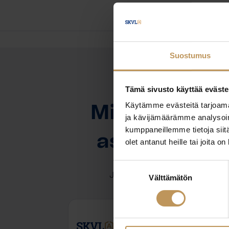
Suostumus
Tämä sivusto käyttää eväste
OTA YHTEYTTÄ
Käytämme evästeitä tarjoama
Miten voin au
ja kävijämäärämme analysoim
kumppaneillemme tietoja siitä
asuntoasioi
olet antanut heille tai joita o
Suostumuksen
Jätä yhteystietosi, niin otan y
Välttämätön
valinta
Mika Penttilä