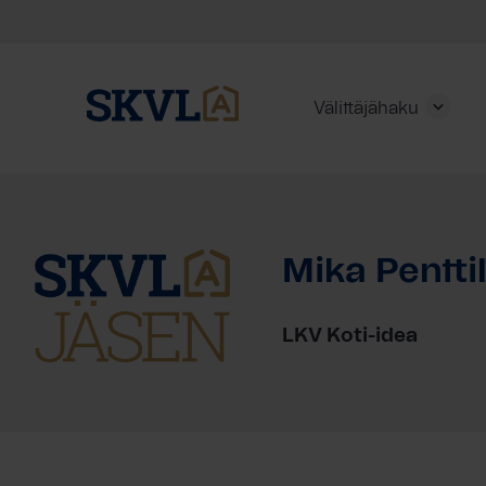
Välittäjähaku
Skip
to
content
Mika Pentti
HAE
LKV Koti-idea