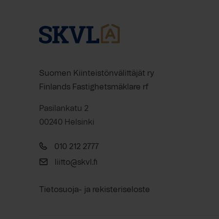
Suomen Kiinteistönvälittäjät ry
Finlands Fastighetsmäklare rf
Pasilankatu 2
00240 Helsinki
010 212 2777
liitto@skvl.fi
Tietosuoja- ja rekisteriseloste