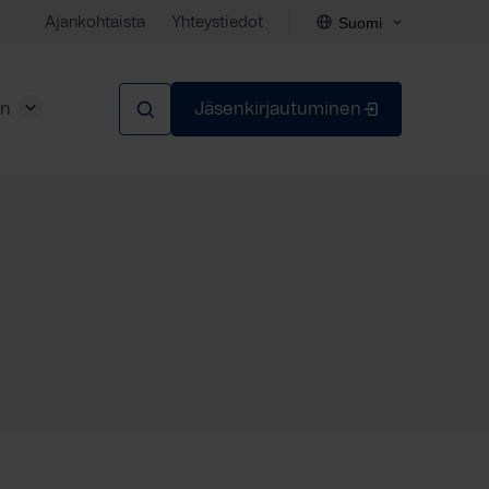
Suomi
Ajankohtaista
Yhteystiedot
en
Jäsenkirjautuminen
Sulje