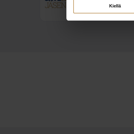
mika.penttila@lkvkoti-id
Kiellä