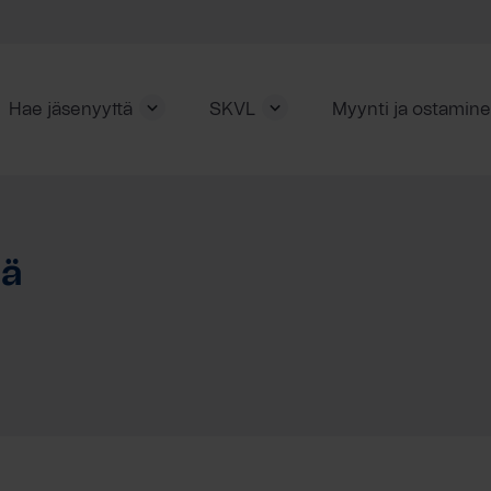
Hae jäsenyyttä
SKVL
Myynti ja ostamin
lä