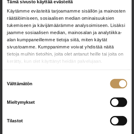
Tämä sivusto käyttää evästeitä
Käytämme evästeitä tarjoamamme sisällön ja mainosten
Aihe
räätälöimiseen, sosiaalisen median ominaisuuksien
tukemiseen ja kävijämäärämme analysoimiseen. Lisäksi
jaamme sosiaalisen median, mainosalan ja analytiikka-
alan kumppaneillemme tietoja siitä, miten käytät
Nimi
*
sivustoamme. Kumppanimme voivat yhdistää näitä
tietoja muihin tietoihin, joita olet antanut heille tai joita on
kerätty, kun olet käyttänyt heidän palvelujaan.
Sähköposti
*
Suostumuksen
Välttämätön
valinta
Mieltymykset
Viesti
Tilastot