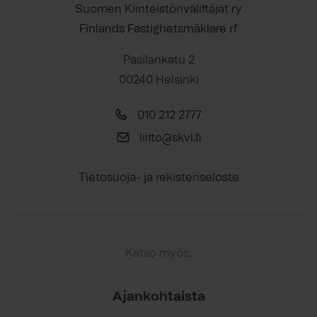
Suomen Kiinteistönvälittäjät ry
Finlands Fastighetsmäklare rf
Pasilankatu 2
00240 Helsinki
010 212 2777
liitto@skvl.fi
Tietosuoja- ja rekisteriseloste
Katso myös:
Ajankohtaista