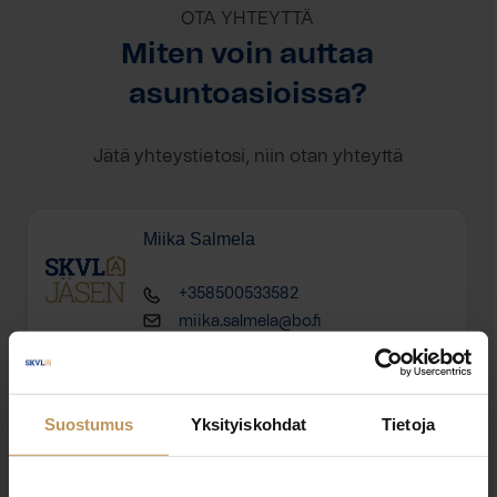
OTA YHTEYTTÄ
Miten voin auttaa
asuntoasioissa?
Jätä yhteystietosi, niin otan yhteyttä
Miika Salmela
+358500533582
miika.salmela@bo.fi
Suostumus
Yksityiskohdat
Tietoja
"
*
" näyttää pakolliset kentät