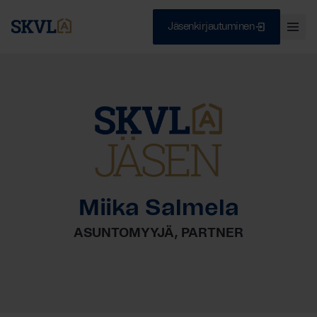
Jäsenkirjautuminen
Ava
val
Skip
Sulje
to
content
HAE
Miika Salmela
ASUNTOMYYJÄ, PARTNER