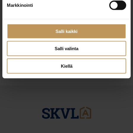
Markkinointi
Haluan että minuun otetaan yhteyttä puhelimitse
Olen lukenut ja hyväksyn
tietosuojakäytännöt
Salli kaikki
Salli valinta
Kiellä