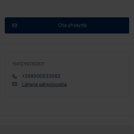
Ota yhteyttä
YHTEYSTIEDOT
+358500533582
Lähetä sähköpostia