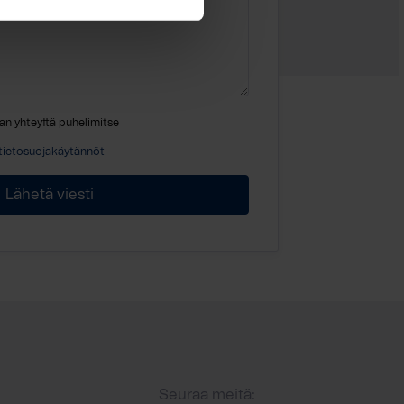
an yhteyttä puhelimitse
tietosuojakäytännöt
Seuraa meitä: