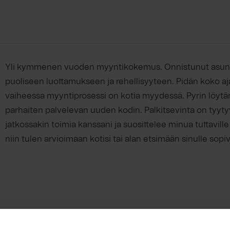
Yli kymmenen vuoden myyntikokemus. Onnistunut asu
puoliseen luottamukseen ja rehellisyyteen. Pidän koko aj
vaiheessa myyntiprosessi on kotia myydessä. Pyrin löytäm
parhaiten palvelevan uuden kodin. Palkitsevinta on tyyty
jatkossakin toimia kanssani ja suosittelee minua tuttaville 
niin tulen arvioimaan kotisi tai alan etsimään sinulle sopiv