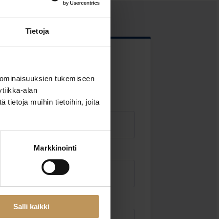
Tietoja
 kentät
 ominaisuuksien tukemiseen
tiikka-alan
ietoja muihin tietoihin, joita
Markkinointi
Sähköposti
*
Salli kaikki