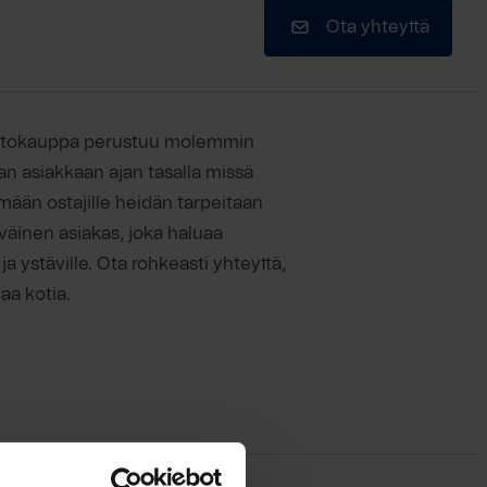
Ota yhteyttä
ntokauppa perustuu molemmin
an asiakkaan ajan tasalla missä
ään ostajille heidän tarpeitaan
väinen asiakas, joka haluaa
ja ystäville. Ota rohkeasti yhteyttä,
aa kotia.