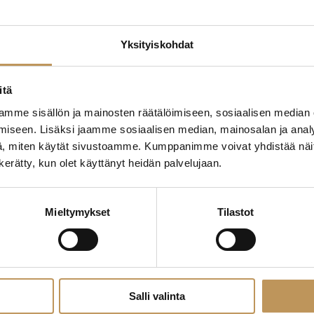
Yksityiskohdat
ttaa
itä
"
*
" näyttää pakolliset
mme sisällön ja mainosten räätälöimiseen, sosiaalisen median
ssa?
iseen. Lisäksi jaamme sosiaalisen median, mainosalan ja analy
, miten käytät sivustoamme. Kumppanimme voivat yhdistää näitä t
Aihe
n kerätty, kun olet käyttänyt heidän palvelujaan.
hteyttä
Mieltymykset
Tilastot
Nimi
*
Viesti
Salli valinta