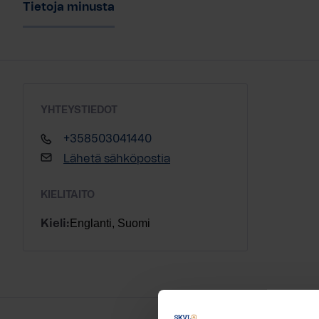
Tietoja minusta
YHTEYSTIEDOT
+358503041440
Lähetä sähköpostia
KIELITAITO
Englanti, Suomi
Kieli: