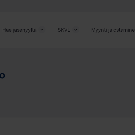
Hae jäsenyyttä
SKVL
Myynti ja ostamin
ko