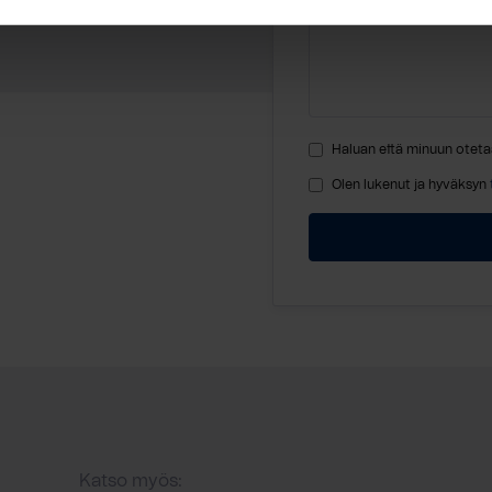
Haluan että minuun oteta
Olen lukenut ja hyväksyn
Katso myös: