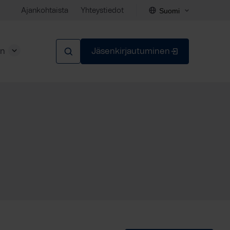
Suomi
Ajankohtaista
Yhteystiedot
en
Jäsenkirjautuminen
Sulje