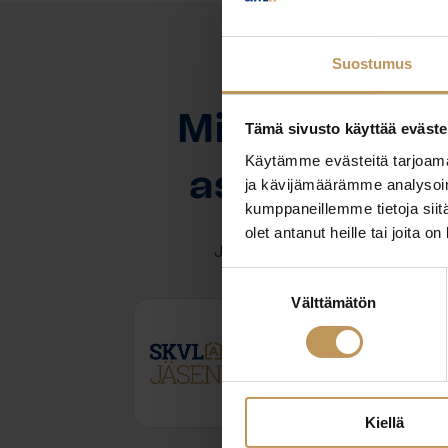
Suostumus
OTA YHTEYTTÄ
Miten voin au
Tämä sivusto käyttää eväste
Käytämme evästeitä tarjoama
asuntoasioi
ja kävijämäärämme analysoim
kumppaneillemme tietoja siitä
olet antanut heille tai joita o
Jätä yhteystietosi, niin otan y
Suostumuksen
Välttämätön
valinta
Martti Jaako
+358503041440
martti.jaako@bo.fi
Kiellä