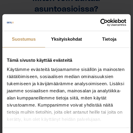
asuntoasioissa?
Jätä yhteystietosi, niin otan yhteyttä
Suostumus
Yksityiskohdat
Tietoja
Markku Viljander
Tämä sivusto käyttää evästeitä
+358505244854
Käytämme evästeitä tarjoamamme sisällön ja mainosten
markku.viljander@kodista.fi
räätälöimiseen, sosiaalisen median ominaisuuksien
tukemiseen ja kävijämäärämme analysoimiseen. Lisäksi
jaamme sosiaalisen median, mainosalan ja analytiikka-
alan kumppaneillemme tietoja siitä, miten käytät
"
*
" näyttää pakolliset kentät
sivustoamme. Kumppanimme voivat yhdistää näitä
tietoja muihin tietoihin, joita olet antanut heille tai joita on
kerätty, kun olet käyttänyt heidän palvelujaan.
Aihe