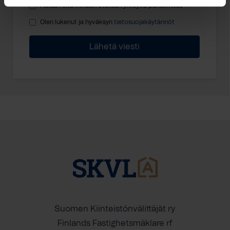
Haluan että minuun otetaan yhteyttä puhelimitse
Olen lukenut ja hyväksyn
tietosuojakäytännöt
Suomen Kiinteistönvälittäjät ry
Finlands Fastighetsmäklare rf