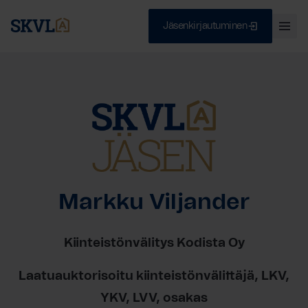
Jäsenkirjautuminen
Ava
val
Skip
Sulje
to
content
HAE
Markku Viljander
Kiinteistönvälitys Kodista Oy
Laatuauktorisoitu kiinteistönvälittäjä, LKV,
YKV, LVV, osakas