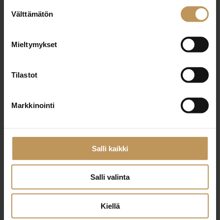
Suostumuksen
Välttämätön
valinta
Nimi
*
Mieltymykset
Tilastot
Sähköposti
*
Markkinointi
Viesti
Salli kaikki
Salli valinta
Kiellä