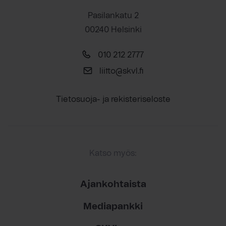
Pasilankatu 2
00240 Helsinki
010 212 2777
liitto@skvl.fi
Tietosuoja- ja rekisteriseloste
Katso myös:
Ajankohtaista
Mediapankki