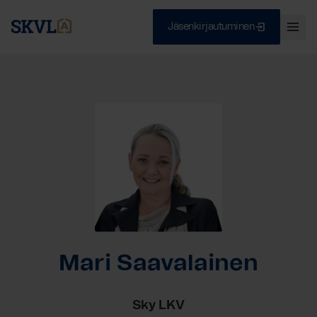
Jäsenkirjautuminen
Ava
val
Skip
Sulje
to
content
HAE
Mari Saavalainen
Sky LKV