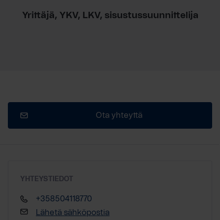
Yrittäjä, YKV, LKV, sisustussuunnittelija
Ota yhteyttä
YHTEYSTIEDOT
+358504118770
Lähetä sähköpostia