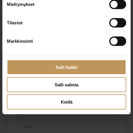
Mari Saavalainen
Mieltymykset
+358504118770
Tilastot
mari@skylkv.fi
Markkinointi
"
*
" näyttää pakolliset kentät
Salli kaikki
Salli valinta
Aihe
Kiellä
Nimi
*