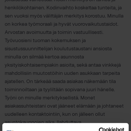
henkilökohtainen. Kodinvaihto koskettaa tunteita, ja
sen vuoksi myös välittäjän merkitys korostuu. Minulla
on korkea työmoraali ja hyvät vuorovaikutustaidot.
Arvostan avoimuutta ja toimin vastuullisesti.
Työvuosieni tuoman kokemuksen ja
sisustussuunnittelijan koulutustaustani ansiosta
minulla on silmää kertoa asunnosta
yksityiskohtaisempiakin asioita, sekä antaa vinkkejä
mahdollisiin muutostöihin uuden asukkaan tarpeita
ajatellen. On tärkeää saada asiakas näkemään tila
toiminnoiltaan ja tyyliltään sopivana juuri hänelle.
Työni on minulle merkityksellistä. Monet
asiakassuhteistani ovat jääneet elämään ja johtaneet
uudelleen kontaktointiin, kun on jälleen ollut
asuntokauppojen aika. Ilahduttava
jälleenkohtaaminen kertoo jatkumosta, tyytyväisistä