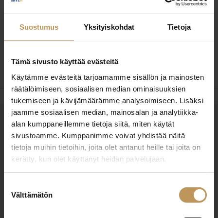
asiakkaista ja työssäni onnistumisesta. Kun
Suostumus
Yksityiskohdat
Tietoja
ajatuksissasi on oman kotisi myynti, ole yhteydessä
minuun! Olen luottamuksesi arvoinen
kiinteistönvälitysalan ammattilainen!
Tämä sivusto käyttää evästeitä
Käytämme evästeitä tarjoamamme sisällön ja mainosten
räätälöimiseen, sosiaalisen median ominaisuuksien
tukemiseen ja kävijämäärämme analysoimiseen. Lisäksi
jaamme sosiaalisen median, mainosalan ja analytiikka-
alan kumppaneillemme tietoja siitä, miten käytät
OTA YHTEYTTÄ
sivustoamme. Kumppanimme voivat yhdistää näitä
Miten voin auttaa
tietoja muihin tietoihin, joita olet antanut heille tai joita on
asuntoasioissa?
kerätty, kun olet käyttänyt heidän palvelujaan.
Suostumuksen
Jätä yhteystietosi, niin otan yhteyttä
Välttämätön
valinta