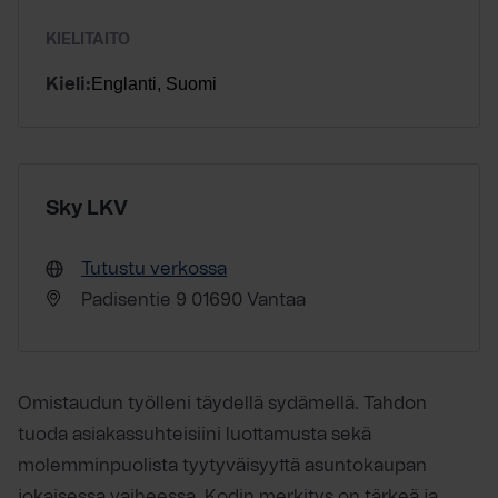
KIELITAITO
Englanti, Suomi
Kieli:
Sky LKV
Tutustu verkossa
Padisentie 9 01690 Vantaa
Omistaudun työlleni täydellä sydämellä. Tahdon
tuoda asiakassuhteisiini luottamusta sekä
molemminpuolista tyytyväisyyttä asuntokaupan
jokaisessa vaiheessa. Kodin merkitys on tärkeä ja