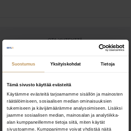
OTA YHTEYTTÄ
Miten voin auttaa
asuntoasioissa?
Suostumus
Yksityiskohdat
Tietoja
Jätä yhteystietosi, niin otan yhteyttä
Tämä sivusto käyttää evästeitä
Käytämme evästeitä tarjoamamme sisällön ja mainosten
Maj-Lis Erola
räätälöimiseen, sosiaalisen median ominaisuuksien
tukemiseen ja kävijämäärämme analysoimiseen. Lisäksi
+358444250263
jaamme sosiaalisen median, mainosalan ja analytiikka-
maj-lis.erola@taigalkv.fi
alan kumppaneillemme tietoja siitä, miten käytät
sivustoamme. Kumppanimme voivat yhdistää näitä