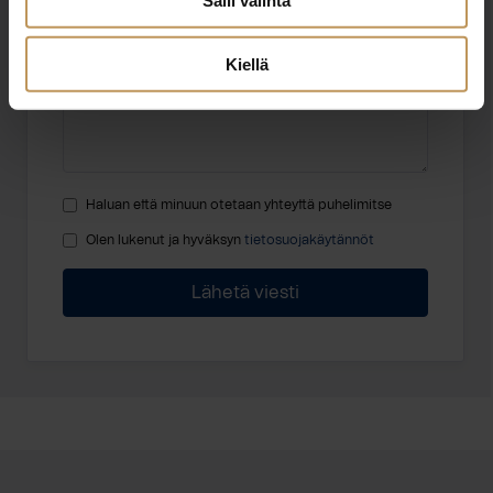
Viesti
Kiellä
Haluan että minuun otetaan yhteyttä puhelimitse
Olen lukenut ja hyväksyn
tietosuojakäytännöt