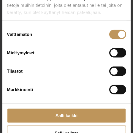
tietoja muihin tietoihin, joita olet antanut heille tai joita on
kerätty, kun olet käyttänyt heidän palvelujaan.
"
*
" näyttää pakolliset kentät
Suostumuksen
Välttämätön
valinta
Aihe
Mieltymykset
Tilastot
Nimi
*
Markkinointi
Sähköposti
*
Salli kaikki
Salli valinta