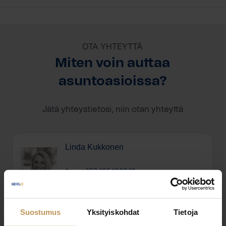
OTA YHTEYTTÄ
Miten voin auttaa
asuntoasioissa?
Jätä yhteystietosi, niin otan yhteyttä
Linda Kukkonen
+358405402348
linda@bolkv.fi
Suostumus
Yksityiskohdat
Tietoja