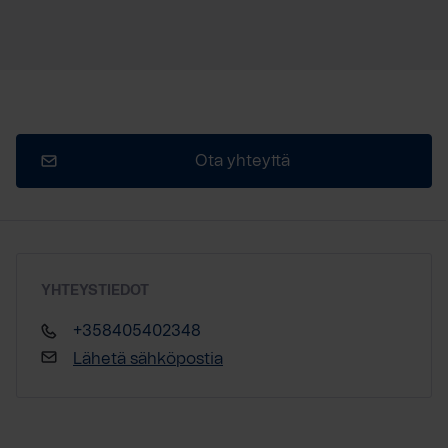
Ota yhteyttä
YHTEYSTIEDOT
+358405402348
Lähetä sähköpostia