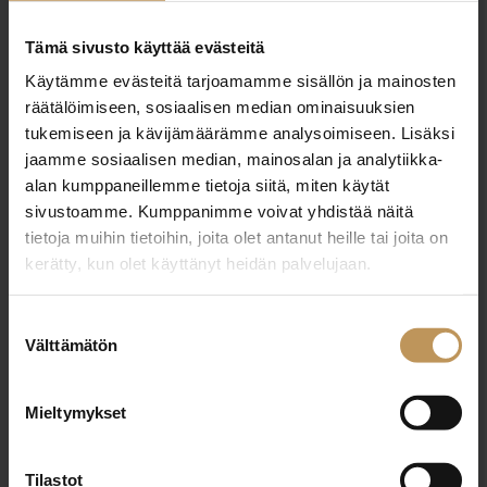
"
*
" näyttää pakolliset kentät
Tämä sivusto käyttää evästeitä
Käytämme evästeitä tarjoamamme sisällön ja mainosten
räätälöimiseen, sosiaalisen median ominaisuuksien
Aihe
tukemiseen ja kävijämäärämme analysoimiseen. Lisäksi
jaamme sosiaalisen median, mainosalan ja analytiikka-
alan kumppaneillemme tietoja siitä, miten käytät
sivustoamme. Kumppanimme voivat yhdistää näitä
tietoja muihin tietoihin, joita olet antanut heille tai joita on
Nimi
*
kerätty, kun olet käyttänyt heidän palvelujaan.
Suostumuksen
Välttämätön
Sähköposti
*
valinta
Mieltymykset
Viesti
Tilastot