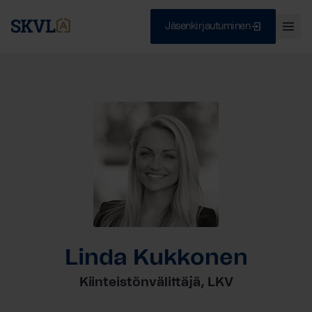
Jäsenkirjautuminen
Ava
val
Skip
Sulje
to
content
HAE
Linda Kukkonen
Kiinteistönvälittäjä, LKV