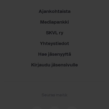
Ajankohtaista
Mediapankki
SKVL ry
Yhteystiedot
Hae jäsenyyttä
Kirjaudu jäsensivulle
Seuraa meitä: