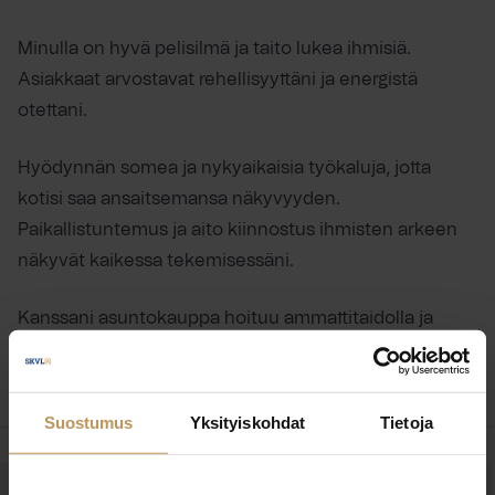
Minulla on hyvä pelisilmä ja taito lukea ihmisiä.
Asiakkaat arvostavat rehellisyyttäni ja energistä
otettani.
Hyödynnän somea ja nykyaikaisia työkaluja, jotta
kotisi saa ansaitsemansa näkyvyyden.
Paikallistuntemus ja aito kiinnostus ihmisten arkeen
näkyvät kaikessa tekemisessäni.
Kanssani asuntokauppa hoituu ammattitaidolla ja
hyvällä fiiliksellä.
Suostumus
Yksityiskohdat
Tietoja