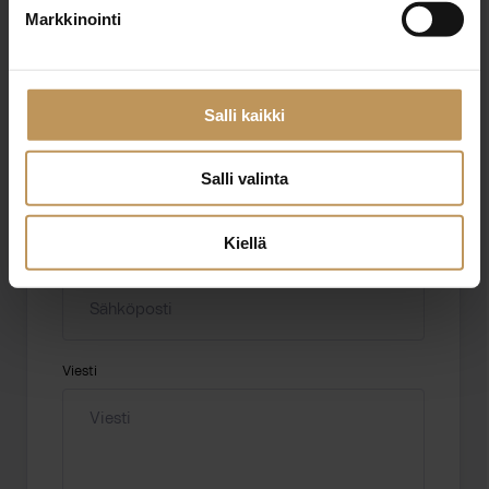
Markkinointi
Aihe
Salli kaikki
Nimi
*
Salli valinta
Kiellä
Sähköposti
*
Viesti