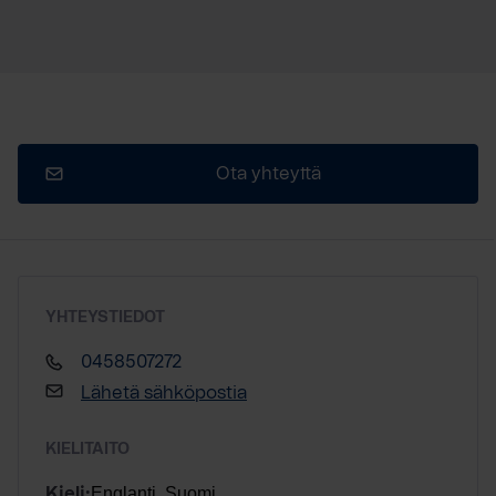
Ota yhteyttä
YHTEYSTIEDOT
0458507272
Lähetä sähköpostia
KIELITAITO
Englanti, Suomi
Kieli: