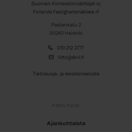
Suomen Kiinteistönvälittäjät ry
Finlands Fastighetsmäklare rf
Pasilankatu 2
00240 Helsinki
010 212 2777
liitto@skvl.fi
Tietosuoja- ja rekisteriseloste
Katso myös:
Ajankohtaista