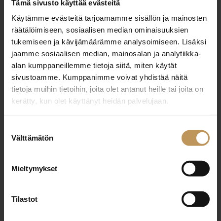
Tämä sivusto käyttää evästeitä
OTA YHTEYTTÄ
Käytämme evästeitä tarjoamamme sisällön ja mainosten
Miten voin auttaa
räätälöimiseen, sosiaalisen median ominaisuuksien
asuntoasioissa?
tukemiseen ja kävijämäärämme analysoimiseen. Lisäksi
jaamme sosiaalisen median, mainosalan ja analytiikka-
alan kumppaneillemme tietoja siitä, miten käytät
Jätä yhteystietosi, niin otan yhteyttä
sivustoamme. Kumppanimme voivat yhdistää näitä
tietoja muihin tietoihin, joita olet antanut heille tai joita on
kerätty, kun olet käyttänyt heidän palvelujaan.
Laura Raitanen
Suostumuksen
0458507272
Välttämätön
valinta
laura@lauralkv.fi
Mieltymykset
Tilastot
"
*
" näyttää pakolliset kentät