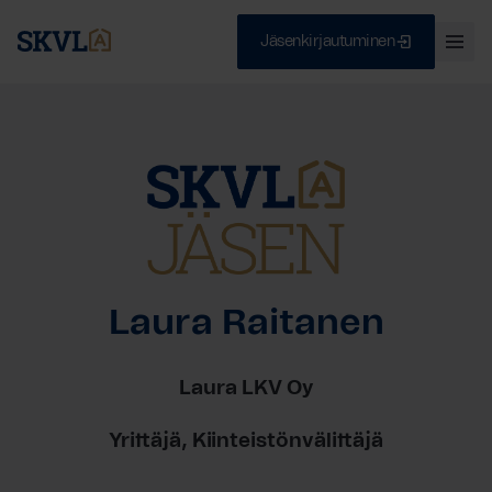
Jäsenkirjautuminen
Ava
val
Skip
Sulje
to
content
HAE
Laura Raitanen
Laura LKV Oy
Yrittäjä, Kiinteistönvälittäjä