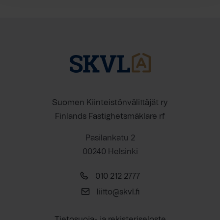
Suomen Kiinteistönvälittäjät ry
Finlands Fastighetsmäklare rf
Pasilankatu 2
00240 Helsinki
010 212 2777
liitto@skvl.fi
Tietosuoja- ja rekisteriseloste