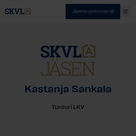
Jäsenkirjautuminen
Ava
val
Skip
Sulje
to
content
HAE
Kastanja Sankala
Tunturi LKV