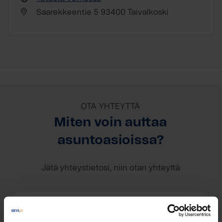
Saarekkeentie 5 93400 Taivalkoski
OTA YHTEYTTÄ
Miten voin auttaa
asuntoasioissa?
Jätä yhteystietosi, niin otan yhteyttä
Kastanja Sankala