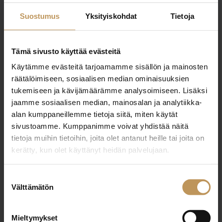
kastanja@tunturilkv.com
Suostumus
Yksityiskohdat
Tietoja
Tämä sivusto käyttää evästeitä
Käytämme evästeitä tarjoamamme sisällön ja mainosten
"
*
" näyttää pakolliset kentät
räätälöimiseen, sosiaalisen median ominaisuuksien
tukemiseen ja kävijämäärämme analysoimiseen. Lisäksi
jaamme sosiaalisen median, mainosalan ja analytiikka-
alan kumppaneillemme tietoja siitä, miten käytät
Aihe
sivustoamme. Kumppanimme voivat yhdistää näitä
tietoja muihin tietoihin, joita olet antanut heille tai joita on
kerätty, kun olet käyttänyt heidän palvelujaan.
Nimi
*
Suostumuksen
Välttämätön
valinta
Sähköposti
*
Mieltymykset