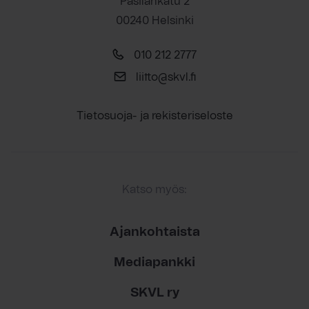
Pasilankatu 2
00240 Helsinki
010 212 2777
liitto@skvl.fi
Tietosuoja- ja rekisteriseloste
Katso myös:
Ajankohtaista
Mediapankki
SKVL ry