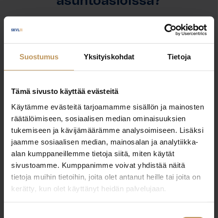
asuntoasioissa?
Jätä yhteystietosi, niin otan yhteyttä
Suostumus
Yksityiskohdat
Tietoja
Kari Leuku
0505566917
Tämä sivusto käyttää evästeitä
kari.leuku@leuku.com
Käytämme evästeitä tarjoamamme sisällön ja mainosten
räätälöimiseen, sosiaalisen median ominaisuuksien
tukemiseen ja kävijämäärämme analysoimiseen. Lisäksi
jaamme sosiaalisen median, mainosalan ja analytiikka-
alan kumppaneillemme tietoja siitä, miten käytät
"
*
" näyttää pakolliset kentät
sivustoamme. Kumppanimme voivat yhdistää näitä
tietoja muihin tietoihin, joita olet antanut heille tai joita on
kerätty, kun olet käyttänyt heidän palvelujaan.
Aihe
Suostumuksen