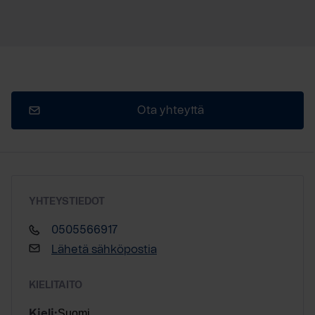
Ota yhteyttä
YHTEYSTIEDOT
0505566917
Lähetä sähköpostia
KIELITAITO
Suomi
Kieli: