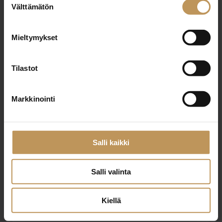
Välttämätön
valinta
Nimi
*
Mieltymykset
Tilastot
Sähköposti
*
Markkinointi
Viesti
Salli kaikki
Salli valinta
Kiellä
Haluan että minuun otetaan yhteyttä puhelimitse