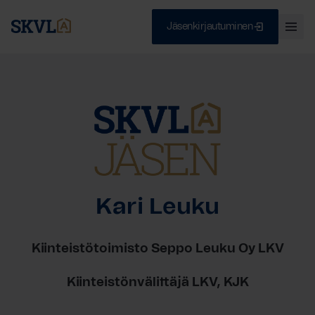
Jäsenkirjautuminen
Ava
val
Skip
Sulje
to
content
HAE
Kari Leuku
Kiinteistötoimisto Seppo Leuku Oy LKV
Kiinteistönvälittäjä LKV, KJK