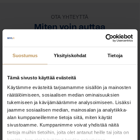
OTA YHTEYTTÄ
Miten voin auttaa
asuntoasioissa?
Suostumus
Yksityiskohdat
Tietoja
Jätä yhteystietosi, niin otan yhteyttä
Tämä sivusto käyttää evästeitä
Kari Kaitasuo
Käytämme evästeitä tarjoamamme sisällön ja mainosten
räätälöimiseen, sosiaalisen median ominaisuuksien
+358400624582
tukemiseen ja kävijämäärämme analysoimiseen. Lisäksi
kari.kaitasuo@arvohuoneistot.fi
jaamme sosiaalisen median, mainosalan ja analytiikka-
alan kumppaneillemme tietoja siitä, miten käytät
sivustoamme. Kumppanimme voivat yhdistää näitä
tietoja muihin tietoihin, joita olet antanut heille tai joita on
"
*
" näyttää pakolliset kentät
kerätty, kun olet käyttänyt heidän palvelujaan.