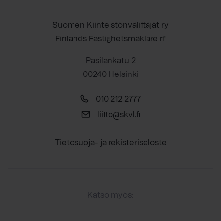
Suomen Kiinteistönvälittäjät ry
Finlands Fastighetsmäklare rf
Pasilankatu 2
00240 Helsinki
010 212 2777
liitto@skvl.fi
Tietosuoja- ja rekisteriseloste
Katso myös: