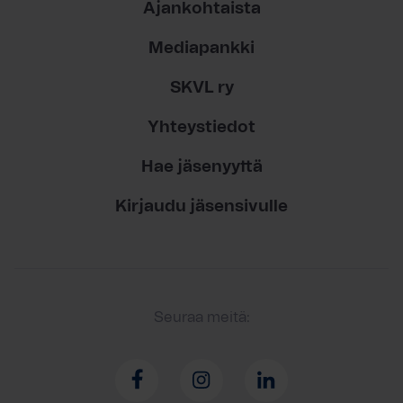
Ajankohtaista
Mediapankki
SKVL ry
Yhteystiedot
Hae jäsenyyttä
Kirjaudu jäsensivulle
Seuraa meitä: