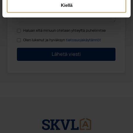
Kiellä
Haluan että minuun otetaan yhteyttä puhelimitse
Olen lukenut ja hyväksyn
tietosuojakäytännöt