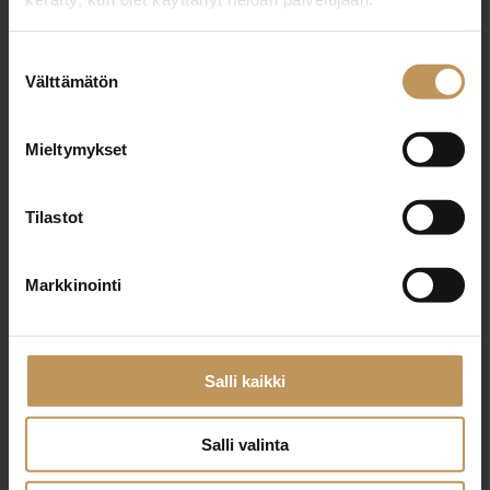
Suostumuksen
Välttämätön
valinta
Aihe
Mieltymykset
Nimi
*
Tilastot
Markkinointi
Sähköposti
*
Salli kaikki
Viesti
Salli valinta