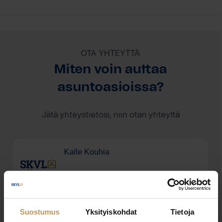
OTA YHTEYTTÄ
Miten voin auttaa
asuntoasioissa?
Jätä yhteystietosi, niin otan yhteyttä
Kalle Kouhia
0403709726
kalle@bo.fi
Suostumus
Yksityiskohdat
Tietoja