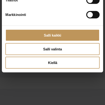
Tilastot
Markkinointi
Salli kaikki
Haluan että minuun otetaan yhteyttä puhelimitse
Olen lukenut ja hyväksyn
tietosuojakäytännöt
Salli valinta
Kiellä