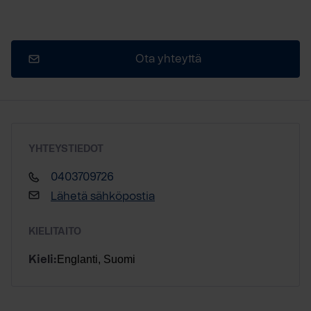
Ota yhteyttä
YHTEYSTIEDOT
0403709726
Lähetä sähköpostia
KIELITAITO
Englanti, Suomi
Kieli: