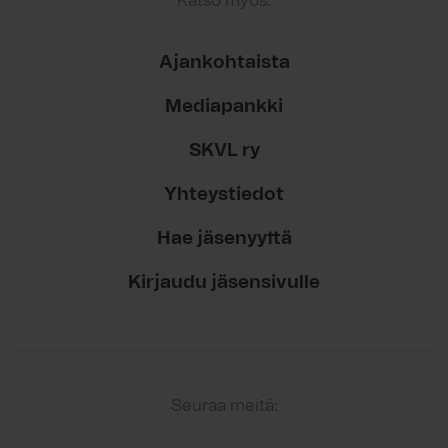
Katso myös:
Ajankohtaista
Mediapankki
SKVL ry
Yhteystiedot
Hae jäsenyyttä
Kirjaudu jäsensivulle
Seuraa meitä: