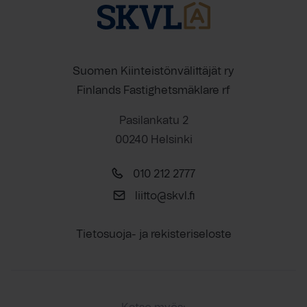
Suomen Kiinteistönvälittäjät ry
Finlands Fastighetsmäklare rf
Pasilankatu 2
00240 Helsinki
010 212 2777
liitto@skvl.fi
Tietosuoja- ja rekisteriseloste