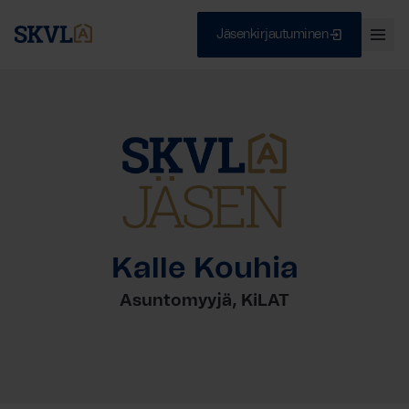
Jäsenkirjautuminen
Ava
val
Skip
Sulje
to
content
HAE
Kalle Kouhia
Asuntomyyjä, KiLAT