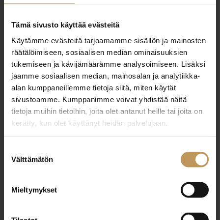
"
*
" näyttää pakolliset kentät
Tämä sivusto käyttää evästeitä
Käytämme evästeitä tarjoamamme sisällön ja mainosten
räätälöimiseen, sosiaalisen median ominaisuuksien
tukemiseen ja kävijämäärämme analysoimiseen. Lisäksi
Aihe
jaamme sosiaalisen median, mainosalan ja analytiikka-
alan kumppaneillemme tietoja siitä, miten käytät
sivustoamme. Kumppanimme voivat yhdistää näitä
tietoja muihin tietoihin, joita olet antanut heille tai joita on
Nimi
*
kerätty, kun olet käyttänyt heidän palvelujaan.
Suostumuksen
Välttämätön
valinta
Sähköposti
*
Mieltymykset
Viesti