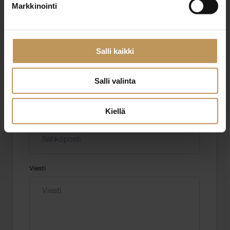
Markkinointi
Aihe
Salli kaikki
Nimi
*
Salli valinta
Kiellä
Sähköposti
*
Viesti