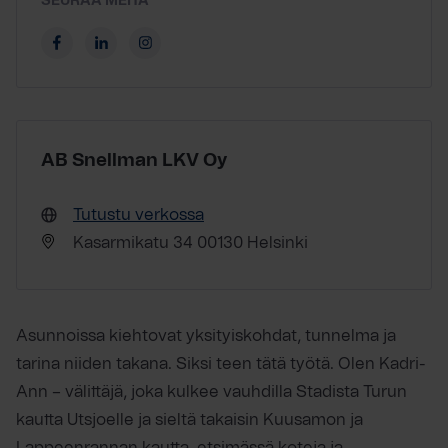
SEURAA MEITÄ
AB Snellman LKV Oy
Tutustu verkossa
Kasarmikatu 34 00130 Helsinki
Asunnoissa kiehtovat yksityiskohdat, tunnelma ja
tarina niiden takana. Siksi teen tätä työtä. Olen Kadri-
Ann – välittäjä, joka kulkee vauhdilla Stadista Turun
kautta Utsjoelle ja sieltä takaisin Kuusamon ja
Lappeenrannan kautta, etsimässä koteja ja