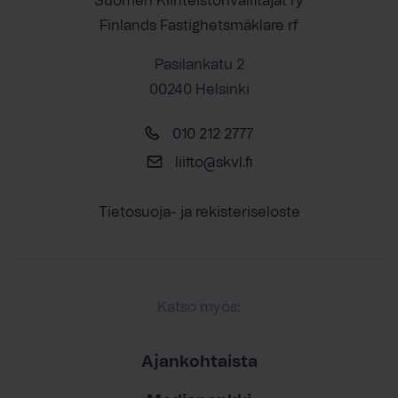
Suomen Kiinteistönvälittäjät ry
Finlands Fastighetsmäklare rf
Pasilankatu 2
00240 Helsinki
010 212 2777
liitto@skvl.fi
Tietosuoja- ja rekisteriseloste
Katso myös:
Ajankohtaista