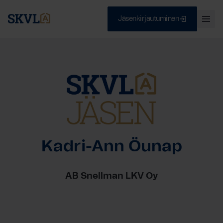
Jäsenkirjautuminen
Ava
val
Skip
Sulje
to
content
HAE
Kadri-Ann Öunap
AB Snellman LKV Oy