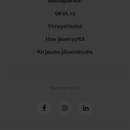
Mediapankki
SKVL ry
Yhteystiedot
Hae jäsenyyttä
Kirjaudu jäsensivulle
Seuraa meitä: