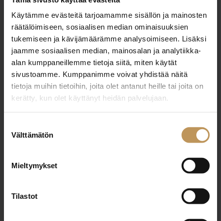
OTA YHTEYTTÄ
Käytämme evästeitä tarjoamamme sisällön ja mainosten
Miten voin auttaa
räätälöimiseen, sosiaalisen median ominaisuuksien
asuntoasioissa?
tukemiseen ja kävijämäärämme analysoimiseen. Lisäksi
jaamme sosiaalisen median, mainosalan ja analytiikka-
alan kumppaneillemme tietoja siitä, miten käytät
Jätä yhteystietosi, niin otan yhteyttä
sivustoamme. Kumppanimme voivat yhdistää näitä
tietoja muihin tietoihin, joita olet antanut heille tai joita on
kerätty, kun olet käyttänyt heidän palvelujaan.
Kadri-Ann Öunap
Suostumuksen
+358 40 154 7844
Välttämätön
valinta
kadri-ann@sothebysrealty.fi
Mieltymykset
"
*
" näyttää pakolliset kentät
Tilastot