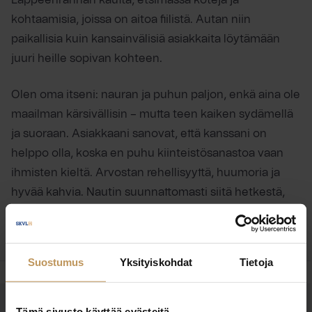
kohtaamisia, joissa on aitoa fiilistä. Autan niin
paikallisia kuin kansainvälisiä asiakkaita löytämään
juuri heille sopivan kohteen.
Olen oma itseni: nauran ja puhun paljon, enkä aina ole
maailman kärsivällisin – mutta teen kaiken sydämellä
ja suoraan. Asiakkaani sanovat, että kanssani on
helppo olla, koska en puhu kiinteistösanastoa vaan
ihmisten kieltä. Arvostan rehellisyyttä, huumoria ja
hyvää kahvia. Nautin suunnattomasti siitä hetkestä,
kun oikea koti löytyy – ja se kyllä näkyy.
Suostumus
Yksityiskohdat
Tietoja
Tämä sivusto käyttää evästeitä