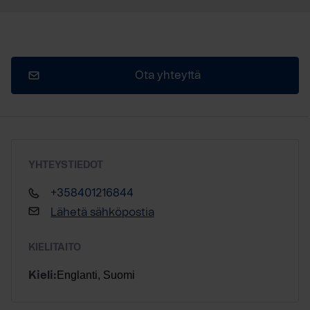
Ota yhteyttä
YHTEYSTIEDOT
+358401216844
Lähetä sähköpostia
KIELITAITO
Englanti, Suomi
Kieli: