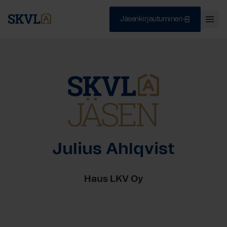
Jäsenkirjautuminen
Ava
val
Skip
Sulje
to
content
HAE
Julius Ahlqvist
Haus LKV Oy