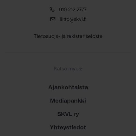
010 212 2777
liitto@skvl.fi
Tietosuoja- ja rekisteriseloste
Katso myös:
Ajankohtaista
Mediapankki
SKVL ry
Yhteystiedot