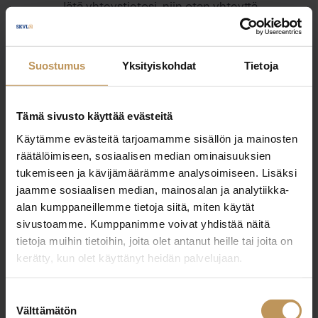
Jätä yhteystietosi, niin otan yhteyttä
Julius Ahlqvist
Suostumus
Yksityiskohdat
Tietoja
+358401216844
julius@hauslkv.fi
Tämä sivusto käyttää evästeitä
Käytämme evästeitä tarjoamamme sisällön ja mainosten
räätälöimiseen, sosiaalisen median ominaisuuksien
tukemiseen ja kävijämäärämme analysoimiseen. Lisäksi
jaamme sosiaalisen median, mainosalan ja analytiikka-
"
*
" näyttää pakolliset kentät
alan kumppaneillemme tietoja siitä, miten käytät
sivustoamme. Kumppanimme voivat yhdistää näitä
tietoja muihin tietoihin, joita olet antanut heille tai joita on
Aihe
kerätty, kun olet käyttänyt heidän palvelujaan.
Suostumuksen
Välttämätön
valinta