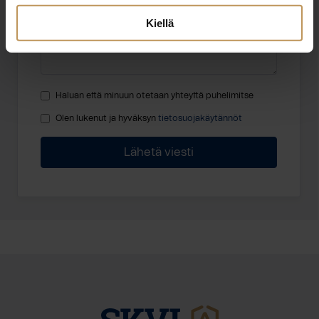
Kiellä
Haluan että minuun otetaan yhteyttä puhelimitse
Olen lukenut ja hyväksyn
tietosuojakäytännöt