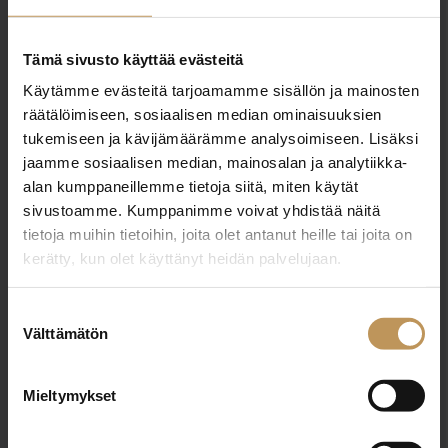
Tämä sivusto käyttää evästeitä
"
*
" näyttää pakolliset kentät
Käytämme evästeitä tarjoamamme sisällön ja mainosten
räätälöimiseen, sosiaalisen median ominaisuuksien
tukemiseen ja kävijämäärämme analysoimiseen. Lisäksi
Aihe
jaamme sosiaalisen median, mainosalan ja analytiikka-
alan kumppaneillemme tietoja siitä, miten käytät
sivustoamme. Kumppanimme voivat yhdistää näitä
tietoja muihin tietoihin, joita olet antanut heille tai joita on
Nimi
*
kerätty, kun olet käyttänyt heidän palvelujaan.
Suostumuksen
Välttämätön
valinta
Sähköposti
*
Mieltymykset
Viesti