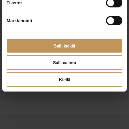
Tilastot
Markkinointi
Salli kaikki
Haluan että minuun otetaan yhteyttä puhelimitse
Olen lukenut ja hyväksyn
tietosuojakäytännöt
Salli valinta
Kiellä