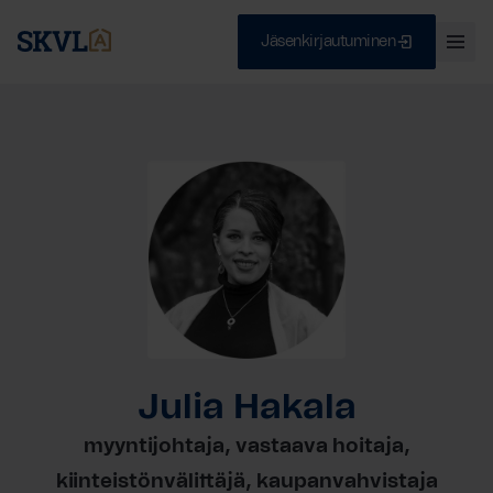
Jäsenkirjautuminen
Ava
val
Skip
Sulje
to
content
HAE
Julia Hakala
myyntijohtaja, vastaava hoitaja,
kiinteistönvälittäjä, kaupanvahvistaja