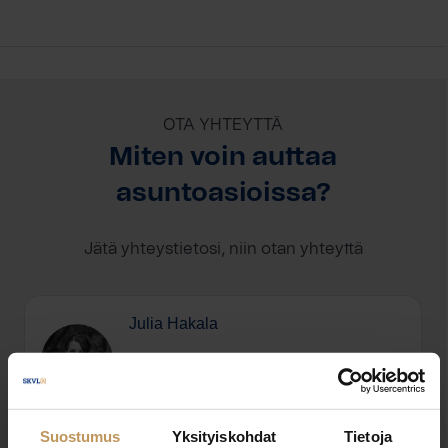
OTA YHTEYTTÄ
Miten voin auttaa
asuntoasioissa?
Jätä yhteystietosi, niin otan yhteyttä
Julia Hakala
+358442187489
julia.hakala@bo.fi
Suostumus
Yksityiskohdat
Tietoja