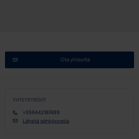
Ota yhteyttä
YHTEYSTIEDOT
+358442187489
Lähetä sähköpostia