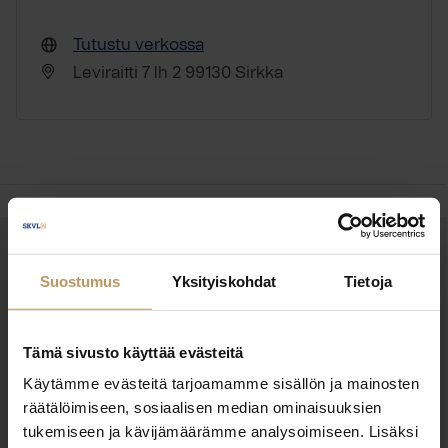
Tutustu verkossa
Leviraitti 7 lh 2 99130 Sirkka
OTA YHTEYTTÄ
Suostumus
Yksityiskohdat
Tietoja
Miten voin auttaa
asuntoasioissa?
Tämä sivusto käyttää evästeitä
Käytämme evästeitä tarjoamamme sisällön ja mainosten
Jätä yhteystietosi, niin otan yhteyttä
räätälöimiseen, sosiaalisen median ominaisuuksien
tukemiseen ja kävijämäärämme analysoimiseen. Lisäksi