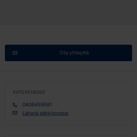
Ota yhteyttä
YHTEYSTIEDOT
0408459581
Lähetä sähköpostia