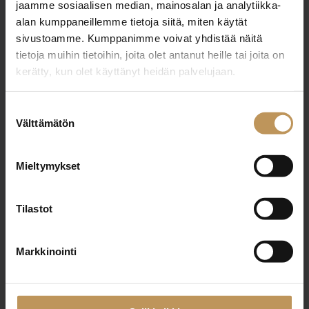
jaamme sosiaalisen median, mainosalan ja analytiikka-
Jukka Ruskola
alan kumppaneillemme tietoja siitä, miten käytät
sivustoamme. Kumppanimme voivat yhdistää näitä
0408459581
tietoja muihin tietoihin, joita olet antanut heille tai joita on
jukka.ruskola@oulunarvokiinteistot.fi
kerätty, kun olet käyttänyt heidän palvelujaan.
Suostumuksen
Välttämätön
valinta
"
*
" näyttää pakolliset kentät
Mieltymykset
Aihe
Tilastot
Markkinointi
Nimi
*