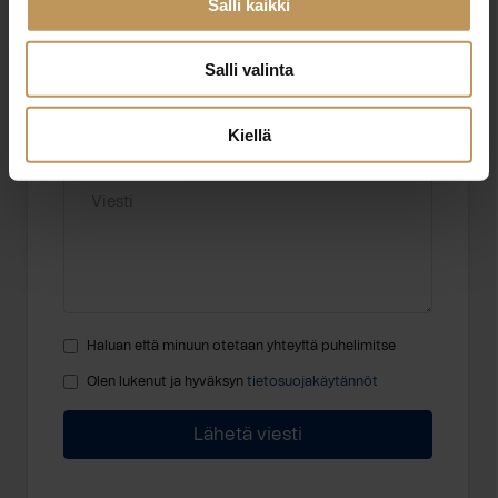
Salli kaikki
Sähköposti
*
Salli valinta
Kiellä
Viesti
Haluan että minuun otetaan yhteyttä puhelimitse
Olen lukenut ja hyväksyn
tietosuojakäytännöt