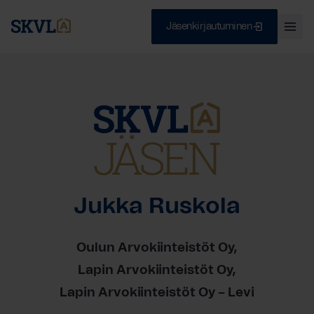
Jäsenkirjautuminen
Ava
val
Skip
Sulje
to
content
HAE
Jukka Ruskola
Oulun Arvokiinteistöt Oy
Lapin Arvokiinteistöt Oy
Lapin Arvokiinteistöt Oy – Levi