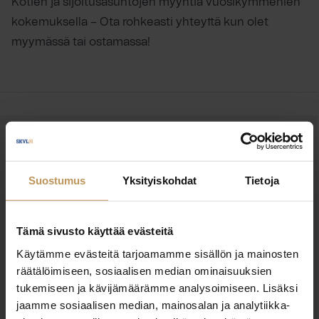
Kotien ja sijoitusasuntojen myyntiä vuosikymmenien
kokemuksella – Ota rohkeasti yhteyttä kun olet
myymässä tai ostamassa!
OTA YHTEYTTÄ
Miten voin auttaa
Suostumus
Yksityiskohdat
Tietoja
asuntoasioissa?
Tämä sivusto käyttää evästeitä
Jätä yhteystietosi, niin otan yhteyttä
Käytämme evästeitä tarjoamamme sisällön ja mainosten
räätälöimiseen, sosiaalisen median ominaisuuksien
tukemiseen ja kävijämäärämme analysoimiseen. Lisäksi
Juha Kortesoja
jaamme sosiaalisen median, mainosalan ja analytiikka-