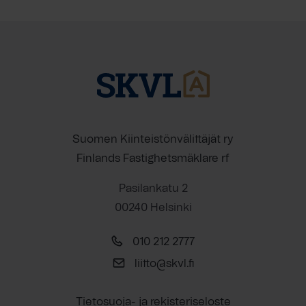
Suomen Kiinteistönvälittäjät ry
Finlands Fastighetsmäklare rf
Pasilankatu 2
00240 Helsinki
010 212 2777
liitto@skvl.fi
Tietosuoja- ja rekisteriseloste