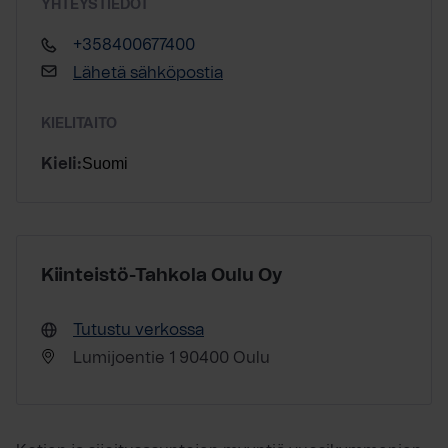
YHTEYSTIEDOT
+358400677400
Lähetä sähköpostia
KIELITAITO
Suomi
Kieli:
Kiinteistö-Tahkola Oulu Oy
Tutustu verkossa
Lumijoentie 1 90400 Oulu