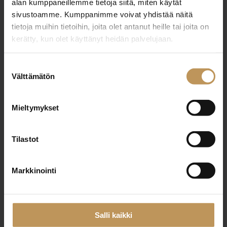
alan kumppaneillemme tietoja siitä, miten käytät
+358400677400
sivustoamme. Kumppanimme voivat yhdistää näitä
juha.kortesoja@kiinteistotahkola.fi
tietoja muihin tietoihin, joita olet antanut heille tai joita on
kerätty, kun olet käyttänyt heidän palvelujaan.
Suostumuksen
"
*
" näyttää pakolliset kentät
Välttämätön
valinta
Mieltymykset
Aihe
Tilastot
Nimi
*
Markkinointi
Salli kaikki
Sähköposti
*