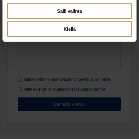
Salli valinta
Viesti
Kiellä
Haluan että minuun otetaan yhteyttä puhelimitse
Olen lukenut ja hyväksyn
tietosuojakäytännöt