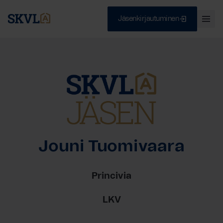
Jäsenkirjautuminen
Ava
val
Skip
Sulje
to
content
HAE
Jouni Tuomivaara
Princivia
LKV