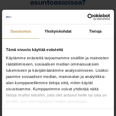
asuntoasioissa?
Jätä yhteystietosi, niin otan yhteyttä
Suostumus
Yksityiskohdat
Tietoja
Jouni Tuomivaara
Tämä sivusto käyttää evästeitä
0401402030
jouni.tuomivaara@princivia.fi
Käytämme evästeitä tarjoamamme sisällön ja mainosten
räätälöimiseen, sosiaalisen median ominaisuuksien
tukemiseen ja kävijämäärämme analysoimiseen. Lisäksi
jaamme sosiaalisen median, mainosalan ja analytiikka-
alan kumppaneillemme tietoja siitä, miten käytät
"
*
" näyttää pakolliset kentät
sivustoamme. Kumppanimme voivat yhdistää näitä
tietoja muihin tietoihin, joita olet antanut heille tai joita on
kerätty, kun olet käyttänyt heidän palvelujaan.
Aihe
Suostumuksen