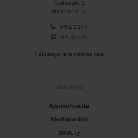
Pasilankatu 2
00240 Helsinki
010 212 2777
liitto@skvl.fi
Tietosuoja- ja rekisteriseloste
Katso myös:
Ajankohtaista
Mediapankki
SKVL ry