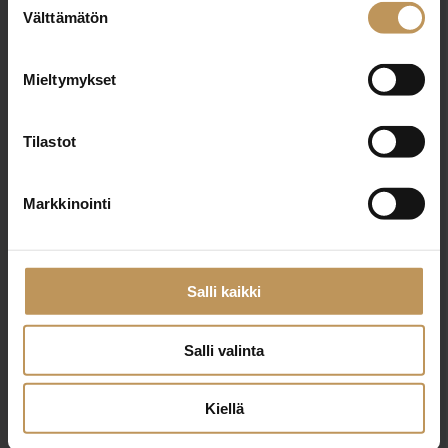
Välttämätön
valinta
Nimi
*
Mieltymykset
Tilastot
Sähköposti
*
Markkinointi
Viesti
Salli kaikki
Salli valinta
Kiellä
Haluan että minuun otetaan yhteyttä puhelimitse