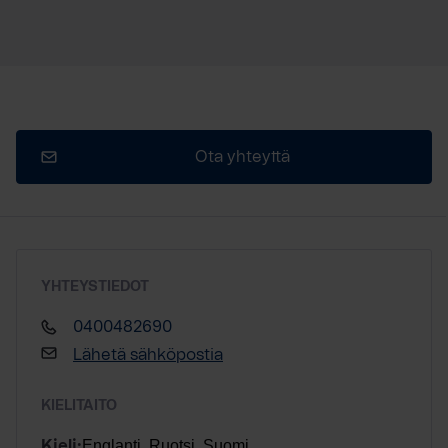
Ota yhteyttä
YHTEYSTIEDOT
0400482690
Lähetä sähköpostia
KIELITAITO
Englanti, Ruotsi, Suomi
Kieli: