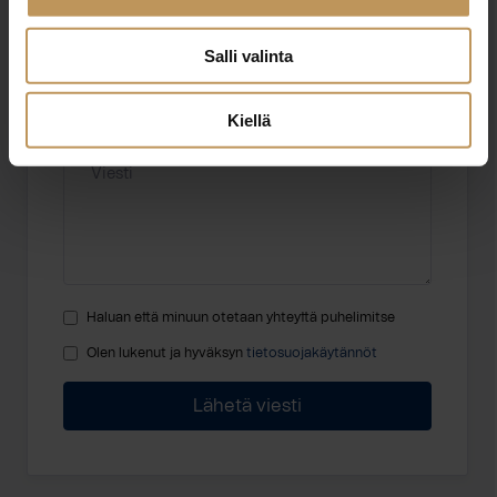
Sähköposti
*
Salli valinta
Kiellä
Viesti
Haluan että minuun otetaan yhteyttä puhelimitse
Olen lukenut ja hyväksyn
tietosuojakäytännöt