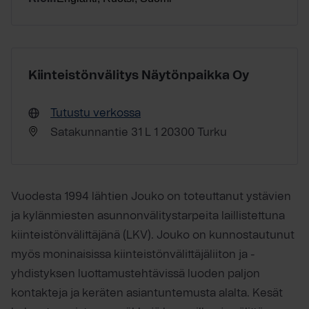
Kiinteistönvälitys Näytönpaikka Oy
Tutustu verkossa
Satakunnantie 31 L 1 20300 Turku
Vuodesta 1994 lähtien Jouko on toteuttanut ystävien
ja kylänmiesten asunnonvälitystarpeita laillistettuna
kiinteistönvälittäjänä (LKV). Jouko on kunnostautunut
myös moninaisissa kiinteistönvälittäjäliiton ja -
yhdistyksen luottamustehtävissä luoden paljon
kontakteja ja keräten asiantuntemusta alalta. Kesät