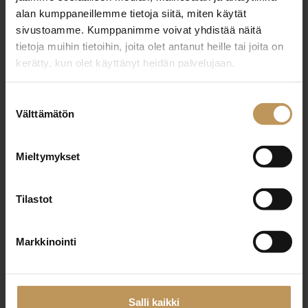
alan kumppaneillemme tietoja siitä, miten käytät
0400482690
sivustoamme. Kumppanimme voivat yhdistää näitä
jouko.sipila@naytonpaikka.com
tietoja muihin tietoihin, joita olet antanut heille tai joita on
kerätty, kun olet käyttänyt heidän palvelujaan.
Suostumuksen
Välttämätön
valinta
"
*
" näyttää pakolliset kentät
Mieltymykset
Aihe
Tilastot
Markkinointi
Nimi
*
Salli kaikki