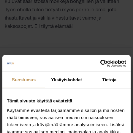
kuluvat saaristossa mökkejä bongaillen ja välittäen.
Työn ohella tulee tietysti myös perhe-elämä, jota
ihastuttavat ja välillä vihastuttavat vaimo ja
kaksospojat. Eli täyttä elämää!
OTA YHTEYTTÄ
Miten voin auttaa
Suostumus
Yksityiskohdat
Tietoja
asuntoasioissa?
Tämä sivusto käyttää evästeitä
Jätä yhteystietosi, niin otan yhteyttä
Käytämme evästeitä tarjoamamme sisällön ja mainosten
räätälöimiseen, sosiaalisen median ominaisuuksien
tukemiseen ja kävijämäärämme analysoimiseen. Lisäksi
Jouko Sipilä
jaamme sosiaalisen median, mainosalan ja analytiikka-