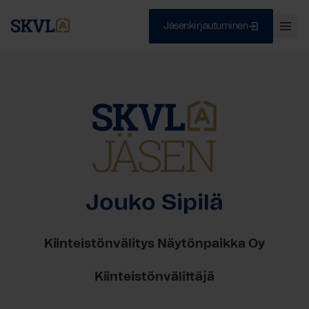
Jäsenkirjautuminen
Ava
val
Skip
Sulje
to
content
HAE
Jouko Sipilä
Kiinteistönvälitys Näytönpaikka Oy
Kiinteistönvälittäjä