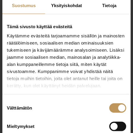
Suostumus
Yksityiskohdat
Tietoja
Tämä sivusto käyttää evästeitä
Käytämme evästeitä tarjoamamme sisällön ja mainosten
"
*
" näyttää pakolliset kentät
räätälöimiseen, sosiaalisen median ominaisuuksien
tukemiseen ja kävijämäärämme analysoimiseen. Lisäksi
jaamme sosiaalisen median, mainosalan ja analytiikka-
Aihe
alan kumppaneillemme tietoja siitä, miten käytät
sivustoamme. Kumppanimme voivat yhdistää näitä
tietoja muihin tietoihin, joita olet antanut heille tai joita on
kerätty, kun olet käyttänyt heidän palvelujaan.
Nimi
*
Suostumuksen
Välttämätön
valinta
Sähköposti
*
Mieltymykset