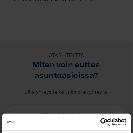
OTA YHTEYTTÄ
Miten voin auttaa
asuntoasioissa?
Jätä yhteystietosi, niin otan yhteyttä
Joonas Lehtinen
joonas.lehtinen@lehtinenlkv.fi