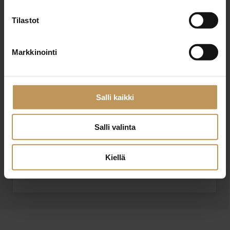
Tilastot
Viesti
Markkinointi
Salli kaikki
Haluan että minuun otetaan yhteyttä puhelimitse
Salli valinta
Olen lukenut ja hyväksyn
tietosuojakäytännöt
Kiellä