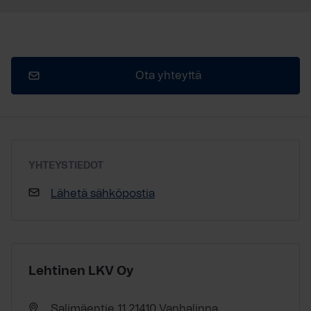
Ota yhteyttä
YHTEYSTIEDOT
Lähetä sähköpostia
Lehtinen LKV Oy
Salimäentie 11 21410 Vanhalinna