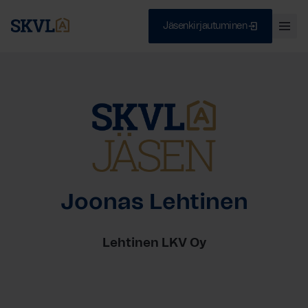
Jäsenkirjautuminen
Ava
val
Skip
Sulje
to
content
HAE
Joonas Lehtinen
Lehtinen LKV Oy