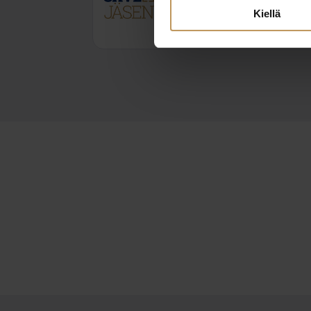
joel.sjoman@kiinteistot
Kiellä