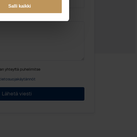
Salli kaikki
an yhteyttä puhelimitse
tietosuojakäytännöt