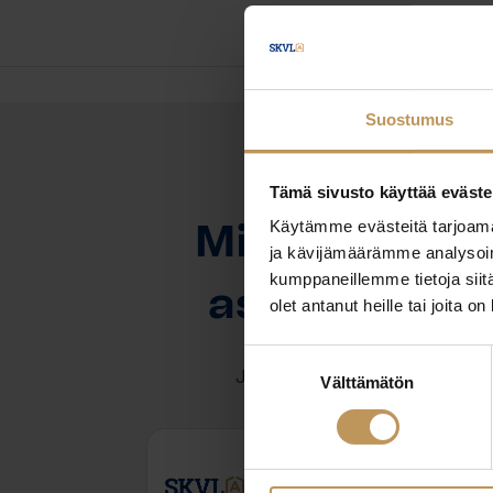
Suostumus
Tämä sivusto käyttää eväste
OTA YHTEYTTÄ
Käytämme evästeitä tarjoama
Miten voin au
ja kävijämäärämme analysoim
kumppaneillemme tietoja siitä
asuntoasioi
olet antanut heille tai joita o
Suostumuksen
Jätä yhteystietosi, niin otan y
Välttämätön
valinta
Joel Sjöman