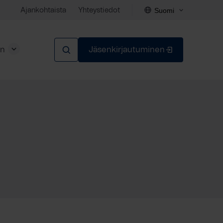
Suomi
Ajankohtaista
Yhteystiedot
en
Jäsenkirjautuminen
Sulje