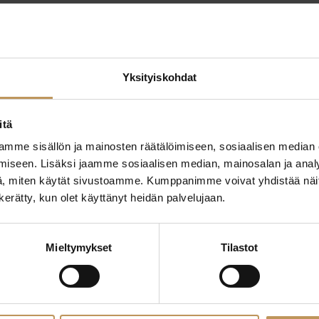
Yksityiskohdat
itä
mme sisällön ja mainosten räätälöimiseen, sosiaalisen median
ttaa
"
*
" näyttää pakolliset
iseen. Lisäksi jaamme sosiaalisen median, mainosalan ja analy
, miten käytät sivustoamme. Kumppanimme voivat yhdistää näitä t
ssa?
n kerätty, kun olet käyttänyt heidän palvelujaan.
Aihe
hteyttä
Mieltymykset
Tilastot
Nimi
*