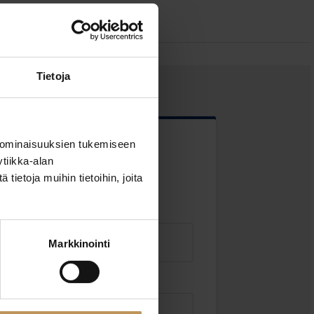
Tietoja
 ominaisuuksien tukemiseen
 kentät
tiikka-alan
ietoja muihin tietoihin, joita
Markkinointi
Sähköposti
*