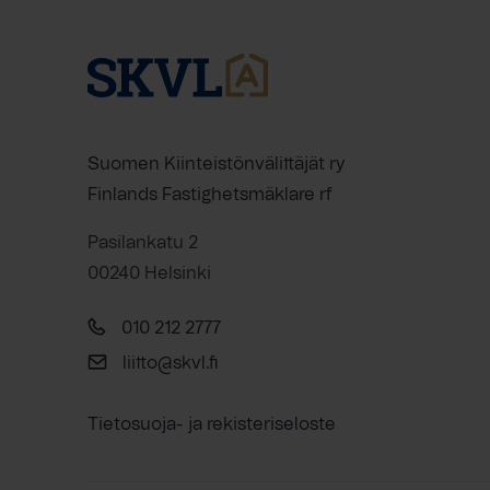
Suomen Kiinteistönvälittäjät ry
Finlands Fastighetsmäklare rf
Pasilankatu 2
00240 Helsinki
010 212 2777
liitto@skvl.fi
Tietosuoja- ja rekisteriseloste