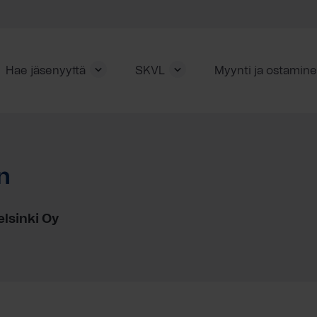
Hae jäsenyyttä
SKVL
Myynti ja ostamin
n
elsinki Oy