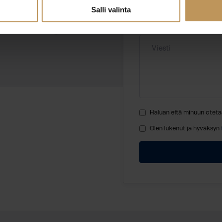
ahkola.fi
Salli valinta
Viesti
Haluan että minuun oteta
Olen lukenut ja hyväksyn