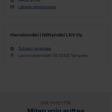
0406787516
Lähetä sähköpostia
Herrainmäki | Niittymäki LKV Oy
Tutustu verkossa
Lavoniuksenraitti 1 B 33100 Tampere
OTA YHTEYTTÄ
Miten voin auttaa