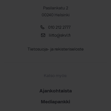
Pasilankatu 2
00240 Helsinki
010 212 2777
liitto@skvl.fi
Tietosuoja- ja rekisteriseloste
Katso myös:
Ajankohtaista
Mediapankki