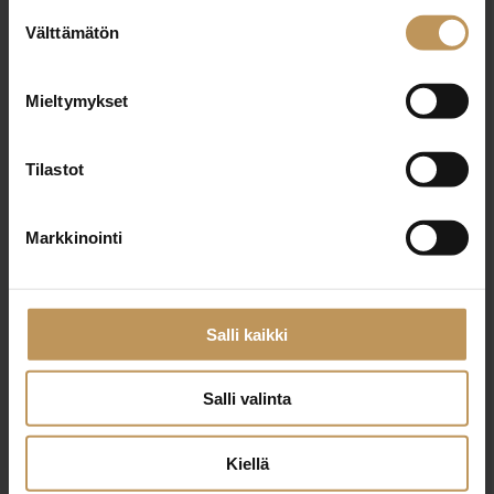
Suostumuksen
Välttämätön
valinta
Nimi
*
Mieltymykset
Tilastot
Sähköposti
*
Markkinointi
Viesti
Salli kaikki
Salli valinta
Kiellä