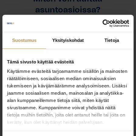
asuntoasioissa?
Jätä yhteystietosi, niin otan yhteyttä
Suostumus
Yksityiskohdat
Tietoja
Jesse Niittymäki
Tämä sivusto käyttää evästeitä
0406787516
Käytämme evästeitä tarjoamamme sisällön ja mainosten
jesse.niittymaki@herrainmaki.fi
räätälöimiseen, sosiaalisen median ominaisuuksien
tukemiseen ja kävijämäärämme analysoimiseen. Lisäksi
jaamme sosiaalisen median, mainosalan ja analytiikka-
alan kumppaneillemme tietoja siitä, miten käytät
sivustoamme. Kumppanimme voivat yhdistää näitä
"
*
" näyttää pakolliset kentät
tietoja muihin tietoihin, joita olet antanut heille tai joita on
kerätty, kun olet käyttänyt heidän palvelujaan.
Aihe