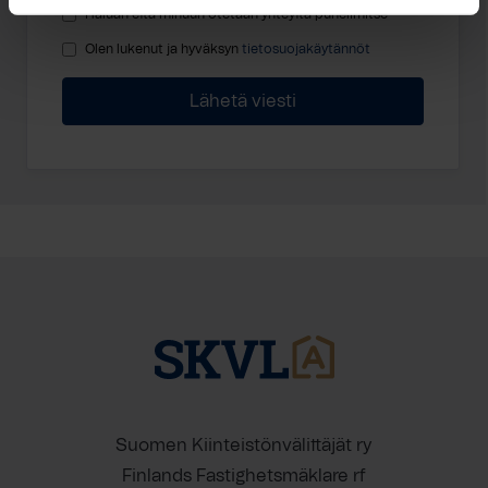
Haluan että minuun otetaan yhteyttä puhelimitse
Olen lukenut ja hyväksyn
tietosuojakäytännöt
Suomen Kiinteistönvälittäjät ry
Finlands Fastighetsmäklare rf