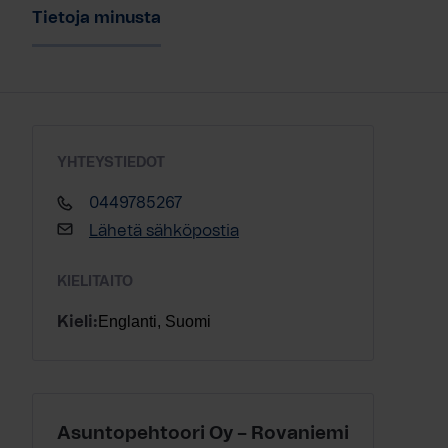
Tietoja minusta
YHTEYSTIEDOT
0449785267
Lähetä sähköpostia
KIELITAITO
Englanti, Suomi
Kieli:
Asuntopehtoori Oy – Rovaniemi