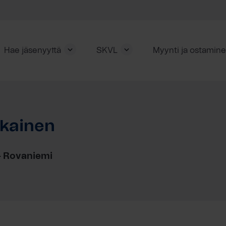
Hae jäsenyyttä
SKVL
Myynti ja ostamin
ikainen
– Rovaniemi