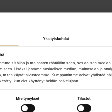
Yksityiskohdat
itä
mme sisällön ja mainosten räätälöimiseen, sosiaalisen median
iseen. Lisäksi jaamme sosiaalisen median, mainosalan ja analy
, miten käytät sivustoamme. Kumppanimme voivat yhdistää näitä t
ttaa
"
*
" näyttää pakolliset
n kerätty, kun olet käyttänyt heidän palvelujaan.
ssa?
Mieltymykset
Tilastot
Aihe
hteyttä