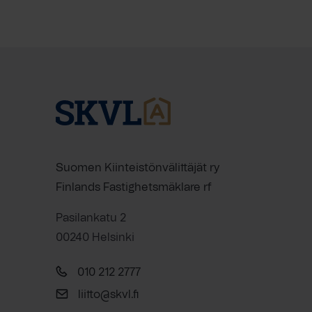
Suomen Kiinteistönvälittäjät ry
Finlands Fastighetsmäklare rf
Pasilankatu 2
00240 Helsinki
010 212 2777
liitto@skvl.fi