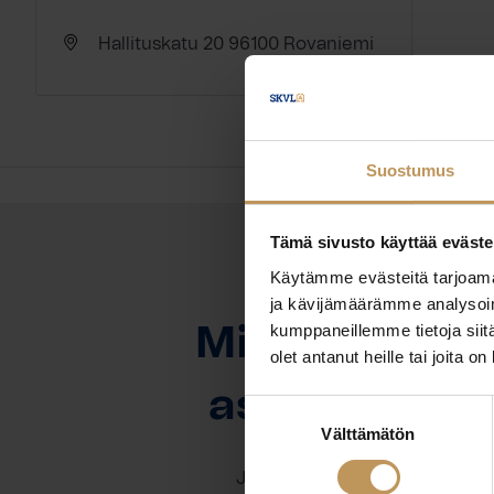
Hallituskatu 20 96100 Rovaniemi
Suostumus
Tämä sivusto käyttää eväste
Käytämme evästeitä tarjoama
OTA YHTEYTTÄ
ja kävijämäärämme analysoim
kumppaneillemme tietoja siitä
Miten voin au
olet antanut heille tai joita o
asuntoasioi
Suostumuksen
Välttämätön
valinta
Jätä yhteystietosi, niin otan y