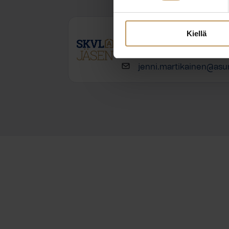
Jenni Martikainen
Kiellä
0449785267
jenni.martikainen@asun