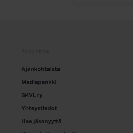
Katso myös:
Ajankohtaista
Mediapankki
SKVL ry
Yhteystiedot
Hae jäsenyyttä