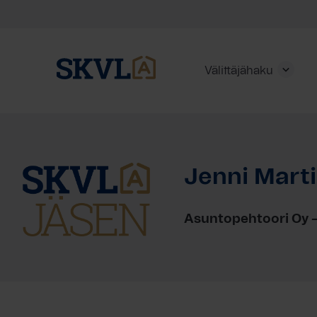
Välittäjähaku
Skip
to
content
Jenni Mart
HAE
Asuntopehtoori Oy 