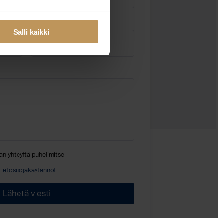
Sähköposti
*
Salli kaikki
an yhteyttä puhelimitse
tietosuojakäytännöt