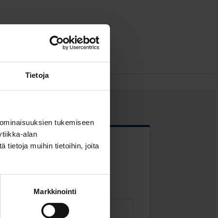
Tietoja
 ominaisuuksien tukemiseen
tiikka-alan
ietoja muihin tietoihin, joita
 kentät
Markkinointi