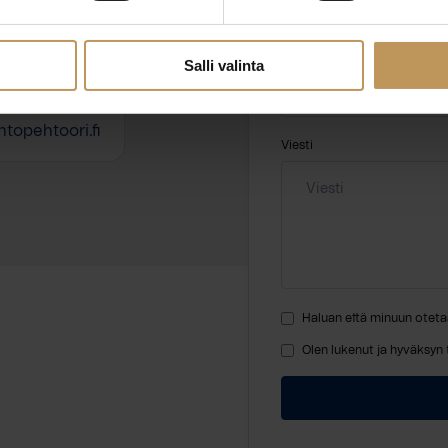
Nimi
*
Salli valinta
topehtoori.fi
Viesti
Haluan että minuun oteta
Olen lukenut ja hyväksyn