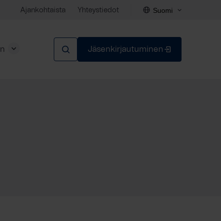
Suomi
Ajankohtaista
Yhteystiedot
en
Jäsenkirjautuminen
Sulje