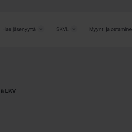
Hae jäsenyyttä
SKVL
Myynti ja ostamin
lä LKV