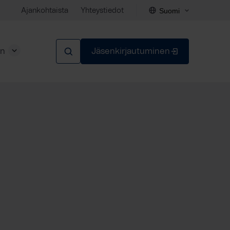
Suomi
Ajankohtaista
Yhteystiedot
en
Jäsenkirjautuminen
Sulje