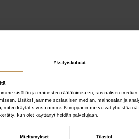
Yksityiskohdat
itä
mme sisällön ja mainosten räätälöimiseen, sosiaalisen median
iseen. Lisäksi jaamme sosiaalisen median, mainosalan ja analy
, miten käytät sivustoamme. Kumppanimme voivat yhdistää näitä t
n kerätty, kun olet käyttänyt heidän palvelujaan.
ttaa
"
*
" näyttää pakolliset
Mieltymykset
Tilastot