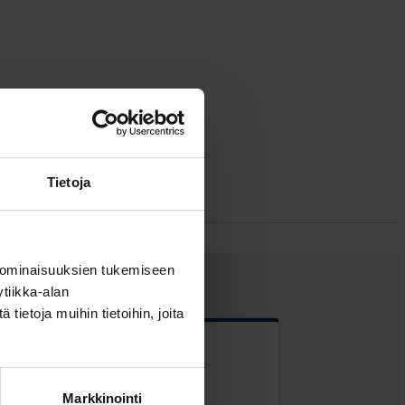
Tietoja
 ominaisuuksien tukemiseen
tiikka-alan
ietoja muihin tietoihin, joita
 kentät
Markkinointi