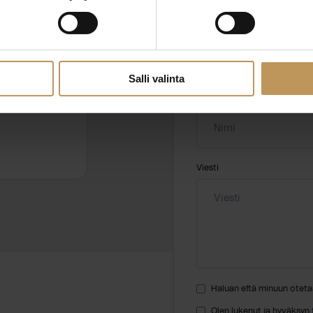
ssa?
Aihe
hteyttä
Salli valinta
Nimi
*
Viesti
Haluan että minuun oteta
Olen lukenut ja hyväksyn