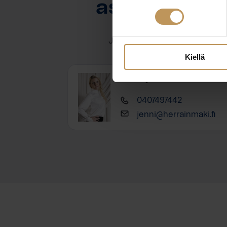
asuntoasioi
Jätä yhteystietosi, niin otan y
Kiellä
Jenni Ijäs
0407497442
jenni@herrainmaki.fi