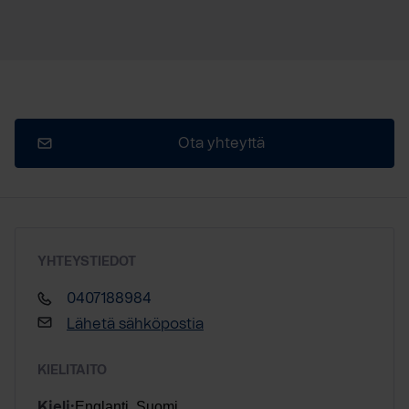
Ota yhteyttä
YHTEYSTIEDOT
0407188984
Lähetä sähköpostia
KIELITAITO
Englanti, Suomi
Kieli: