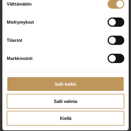
Välttämätön
valinta
Nimi
*
Mieltymykset
Tilastot
Sähköposti
*
Markkinointi
Viesti
Salli kaikki
Salli valinta
Kiellä
Haluan että minuun otetaan yhteyttä puhelimitse