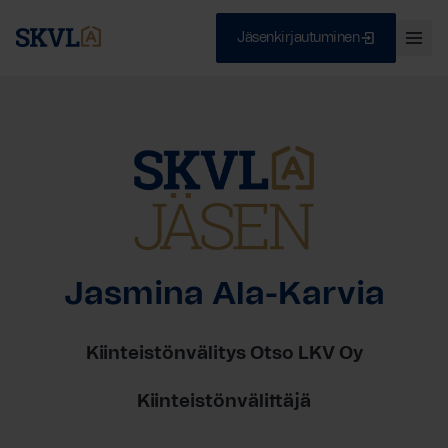
Jäsenkirjautuminen
Ava
val
Skip
Sulje
to
content
HAE
Jasmina Ala-Karvia
Kiinteistönvälitys Otso LKV Oy
Kiinteistönvälittäjä