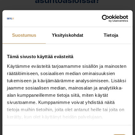
asuntoasioissa?
Jätä yhteystietosi, niin otan yhteyttä
Suostumus
Yksityiskohdat
Tietoja
Jasmina Ala-Karvia
0407188984
Tämä sivusto käyttää evästeitä
jasmina.ala-karvia@otsolkv.fi
Käytämme evästeitä tarjoamamme sisällön ja mainosten
räätälöimiseen, sosiaalisen median ominaisuuksien
tukemiseen ja kävijämäärämme analysoimiseen. Lisäksi
jaamme sosiaalisen median, mainosalan ja analytiikka-
alan kumppaneillemme tietoja siitä, miten käytät
"
*
" näyttää pakolliset kentät
sivustoamme. Kumppanimme voivat yhdistää näitä
tietoja muihin tietoihin, joita olet antanut heille tai joita on
kerätty, kun olet käyttänyt heidän palvelujaan.
Aihe
Suostumuksen