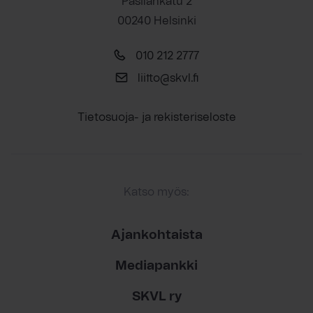
Pasilankatu 2
00240 Helsinki
010 212 2777
liitto@skvl.fi
Tietosuoja- ja rekisteriseloste
Katso myös:
Ajankohtaista
Mediapankki
SKVL ry