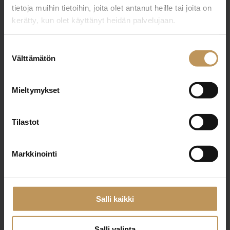
tietoja muihin tietoihin, joita olet antanut heille tai joita on
kerätty, kun olet käyttänyt heidän palvelujaan.
"
*
" näyttää pakolliset kentät
Suostumuksen
Välttämätön
valinta
Aihe
Mieltymykset
Tilastot
Nimi
*
Markkinointi
Sähköposti
*
Salli kaikki
Salli valinta