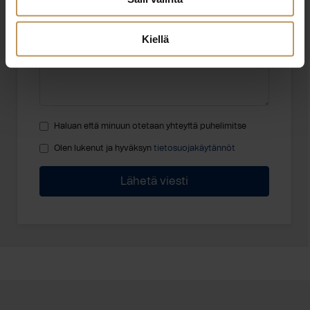
Viesti
Kiellä
Haluan että minuun otetaan yhteyttä puhelimitse
Olen lukenut ja hyväksyn
tietosuojakäytännöt