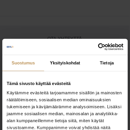
OTA YHTEYTTÄ
Miten voin auttaa
asuntoasioissa?
Suostumus
Yksityiskohdat
Tietoja
Jätä yhteystietosi, niin otan yhteyttä
Tämä sivusto käyttää evästeitä
Käytämme evästeitä tarjoamamme sisällön ja mainosten
Janne Suoniemi
räätälöimiseen, sosiaalisen median ominaisuuksien
tukemiseen ja kävijämäärämme analysoimiseen. Lisäksi
0400766507
jaamme sosiaalisen median, mainosalan ja analytiikka-
janne.suoniemi@herrainmaki.fi
alan kumppaneillemme tietoja siitä, miten käytät
sivustoamme. Kumppanimme voivat yhdistää näitä