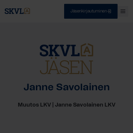
Jäsenkirjautuminen
Ava
val
Skip
Sulje
to
content
HAE
Janne Savolainen
Muutos LKV | Janne Savolainen LKV