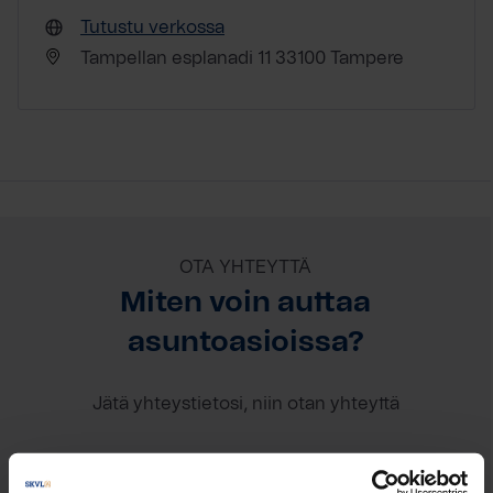
Tutustu verkossa
Tampellan esplanadi 11 33100 Tampere
OTA YHTEYTTÄ
Miten voin auttaa
asuntoasioissa?
Jätä yhteystietosi, niin otan yhteyttä
Janne Savolainen