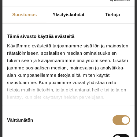
+358456588124
Suostumus
Yksityiskohdat
Tietoja
janne.savolainen@muutoslkv.fi
Tämä sivusto käyttää evästeitä
Käytämme evästeitä tarjoamamme sisällön ja mainosten
räätälöimiseen, sosiaalisen median ominaisuuksien
"
*
" näyttää pakolliset kentät
tukemiseen ja kävijämäärämme analysoimiseen. Lisäksi
jaamme sosiaalisen median, mainosalan ja analytiikka-
alan kumppaneillemme tietoja siitä, miten käytät
Aihe
sivustoamme. Kumppanimme voivat yhdistää näitä
tietoja muihin tietoihin, joita olet antanut heille tai joita on
kerätty, kun olet käyttänyt heidän palvelujaan.
Nimi
*
Suostumuksen
Välttämätön
valinta