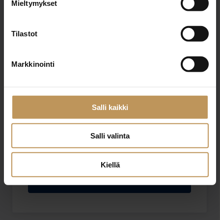
Mieltymykset
Sähköposti
*
Tilastot
Viesti
Markkinointi
Salli kaikki
Salli valinta
Haluan että minuun otetaan yhteyttä puhelimitse
Olen lukenut ja hyväksyn
tietosuojakäytännöt
Kiellä