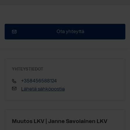
Ota yhteyttä
YHTEYSTIEDOT
+358456588124
Lähetä sähköpostia
Muutos LKV | Janne Savolainen LKV